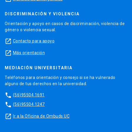
DISCRIMINACIÓN Y VIOLENCIA
Orientación y apoyo en casos de discriminación, violencia de
género o violencia sexual.
launch
Contacto para apoyo
launch
Más orientación
MEDIACIÓN UNIVERSITARIA
Teléfonos para orientación y consejo si se ha vulnerado
alguno de tus derechos en la universidad.
phone
(56)95504 1691
phone
(56)95504 1247
launch
Ir a la Oficina de Ombuds UC