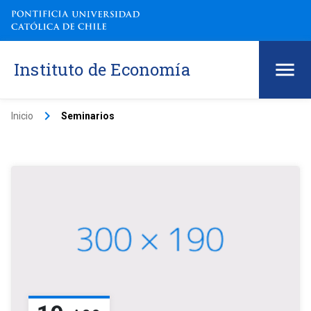
Instituto de Economía
keyboard_arrow_right
Inicio
Seminarios