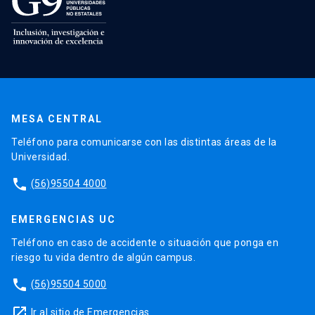
MESA CENTRAL
Teléfono para comunicarse con las distintas áreas de la
Universidad.
phone
(56)95504 4000
EMERGENCIAS UC
Teléfono en caso de accidente o situación que ponga en
riesgo tu vida dentro de algún campus.
phone
(56)95504 5000
launch
Ir al sitio de Emergencias