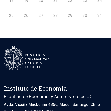
18
19
20
21
22
23
24
25
26
27
28
29
30
31
Instituto de Economía
Facultad de Economía y Administración UC
Avda. Vicuña Mackenna 4860, Macul. Santiago, Chile