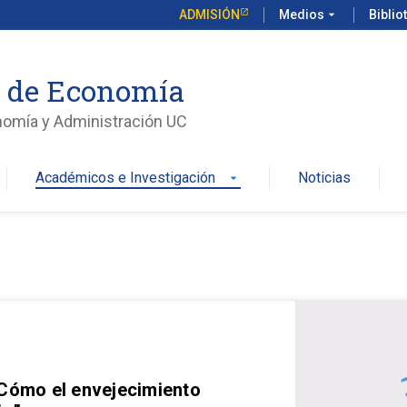
ADMISIÓN
Medios
arrow_drop_down
Biblio
o de Economía
nomía y Administración UC
Académicos e Investigación
Noticias
arrow_drop_down
 Cómo el envejecimiento