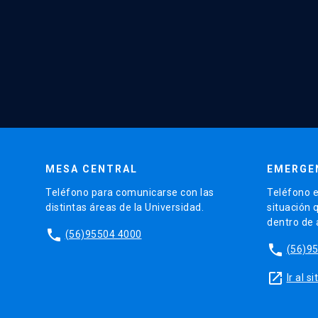
MESA CENTRAL
EMERGE
Teléfono para comunicarse con las
Teléfono e
distintas áreas de la Universidad.
situación 
dentro de
phone
(56)95504 4000
phone
(56)9
launch
Ir al 