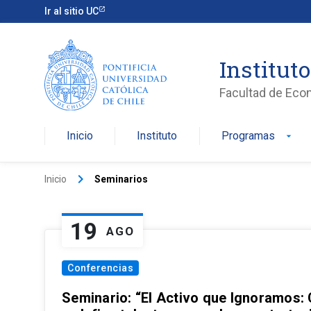
Ir al sitio UC
Institut
Facultad de Eco
Inicio
Instituto
Programas
arrow_drop_down
keyboard_arrow_right
Inicio
Seminarios
19
AGO
Conferencias
Seminario: “El Activo que Ignoramos: