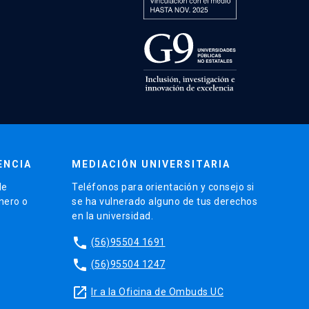
ENCIA
MEDIACIÓN UNIVERSITARIA
de
Teléfonos para orientación y consejo si
énero o
se ha vulnerado alguno de tus derechos
en la universidad.
phone
(56)95504 1691
phone
(56)95504 1247
launch
Ir a la Oficina de Ombuds UC