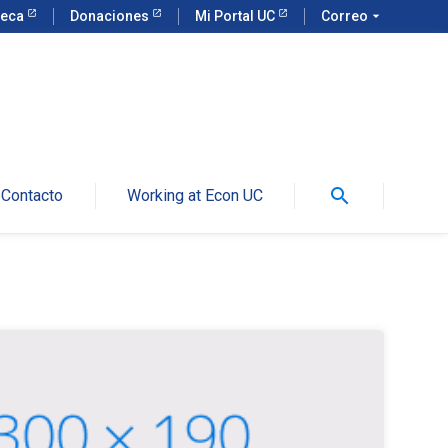
teca
Donaciones
Mi Portal UC
Correo
arrow_drop_down
search
Contacto
Working at Econ UC