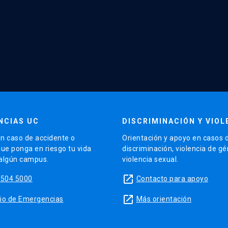
NCIAS UC
DISCRIMINACIÓN Y VIOL
n caso de accidente o
Orientación y apoyo en casos 
que ponga en riesgo tu vida
discriminación, violencia de g
 algún campus.
violencia sexual.
launch
5504 5000
Contacto para apoyo
launch
sitio de Emergencias
Más orientación