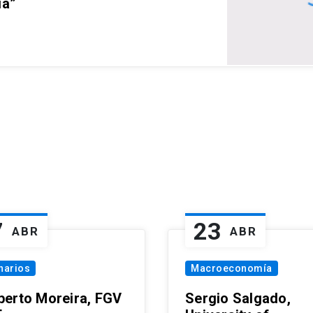
ia”
7
23
ABR
ABR
narios
Macroeconomía
erto Moreira, FGV
Sergio Salgado,