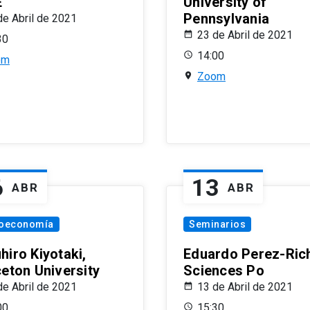
E
University of
Pennsylvania
de Abril de 2021
23 de Abril de 2021
30
14:00
om
Zoom
6
13
ABR
ABR
oeconomía
Seminarios
hiro Kiyotaki,
Eduardo Perez-Rich
ceton University
Sciences Po
de Abril de 2021
13 de Abril de 2021
00
15:30