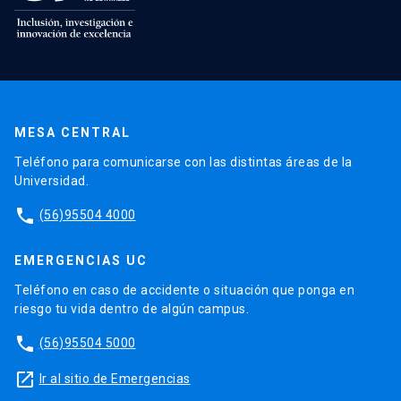
MESA CENTRAL
Teléfono para comunicarse con las distintas áreas de la
Universidad.
phone
(56)95504 4000
EMERGENCIAS UC
Teléfono en caso de accidente o situación que ponga en
riesgo tu vida dentro de algún campus.
phone
(56)95504 5000
launch
Ir al sitio de Emergencias