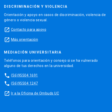
DISCRIMINACIÓN Y VIOLENCIA
Orientación y apoyo en casos de discriminación, violencia de
género o violencia sexual.
launch
Contacto para apoyo
launch
Más orientación
MEDIACIÓN UNIVERSITARIA
Teléfonos para orientación y consejo si se ha vulnerado
alguno de tus derechos en la universidad.
phone
(56)95504 1691
phone
(56)95504 1247
launch
Ir a la Oficina de Ombuds UC