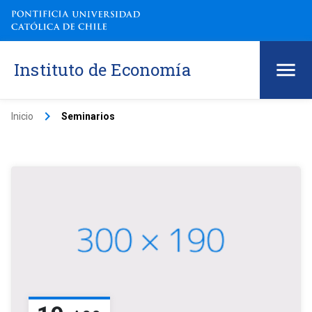
Instituto de Economía
keyboard_arrow_right
Inicio
Seminarios