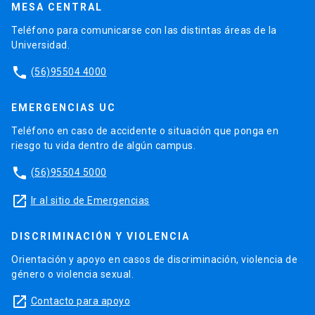
MESA CENTRAL
Teléfono para comunicarse con las distintas áreas de la
Universidad.
phone
(56)95504 4000
EMERGENCIAS UC
Teléfono en caso de accidente o situación que ponga en
riesgo tu vida dentro de algún campus.
phone
(56)95504 5000
launch
Ir al sitio de Emergencias
DISCRIMINACIÓN Y VIOLENCIA
Orientación y apoyo en casos de discriminación, violencia de
género o violencia sexual.
launch
Contacto para apoyo