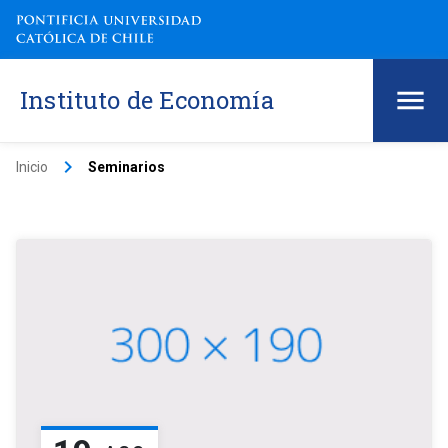
Instituto de Economía
keyboard_arrow_right
Inicio
Seminarios