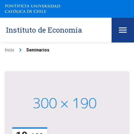
Instituto de Economía
keyboard_arrow_right
Inicio
Seminarios