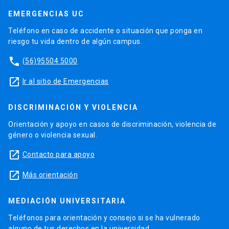
EMERGENCIAS UC
Teléfono en caso de accidente o situación que ponga en
riesgo tu vida dentro de algún campus.
phone
(56)95504 5000
launch
Ir al sitio de Emergencias
DISCRIMINACIÓN Y VIOLENCIA
Orientación y apoyo en casos de discriminación, violencia de
género o violencia sexual.
launch
Contacto para apoyo
launch
Más orientación
MEDIACIÓN UNIVERSITARIA
Teléfonos para orientación y consejo si se ha vulnerado
alguno de tus derechos en la universidad.