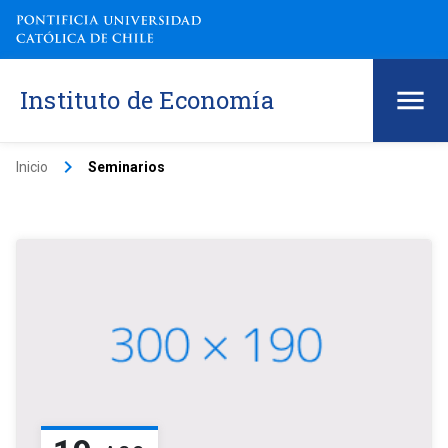
Instituto de Economía
keyboard_arrow_right
Inicio
Seminarios