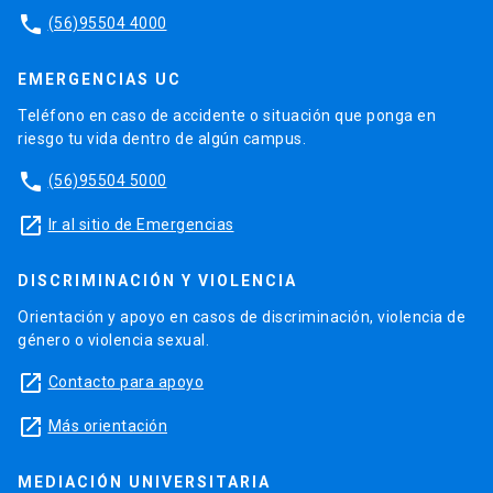
phone
(56)95504 4000
EMERGENCIAS UC
Teléfono en caso de accidente o situación que ponga en
riesgo tu vida dentro de algún campus.
phone
(56)95504 5000
launch
Ir al sitio de Emergencias
DISCRIMINACIÓN Y VIOLENCIA
Orientación y apoyo en casos de discriminación, violencia de
género o violencia sexual.
launch
Contacto para apoyo
launch
Más orientación
MEDIACIÓN UNIVERSITARIA