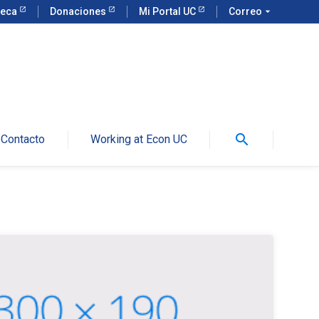
teca
Donaciones
Mi Portal UC
Correo
arrow_drop_down
search
Contacto
Working at Econ UC