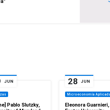
ia”
9
28
JUN
JUN
nzas
Microeconomía Aplicad
ne] Pablo Slutzky,
Eleonora Guarnieri,