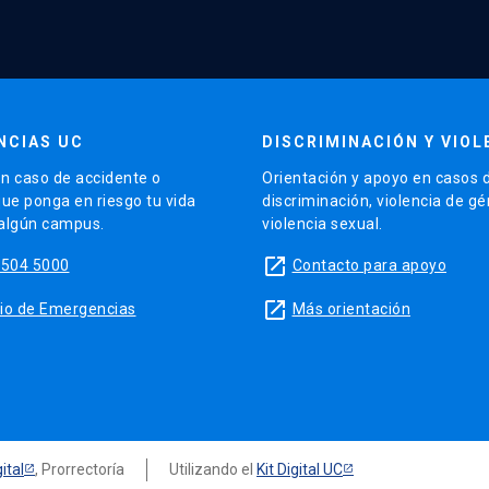
NCIAS UC
DISCRIMINACIÓN Y VIOL
n caso de accidente o
Orientación y apoyo en casos 
que ponga en riesgo tu vida
discriminación, violencia de g
 algún campus.
violencia sexual.
launch
5504 5000
Contacto para apoyo
launch
sitio de Emergencias
Más orientación
ital
, Prorrectoría
Utilizando el
Kit Digital UC