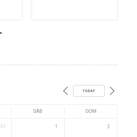
>
TODAY
SÁB
DOM
31
1
2