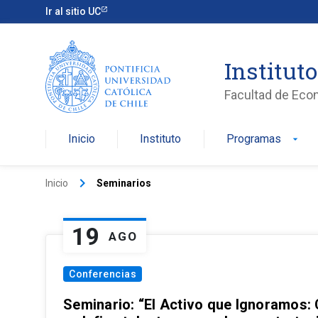
Ir al sitio UC
Institut
Facultad de Eco
Inicio
Instituto
Programas
arrow_drop_down
keyboard_arrow_right
Inicio
Seminarios
19
AGO
Conferencias
Seminario: “El Activo que Ignoramos: