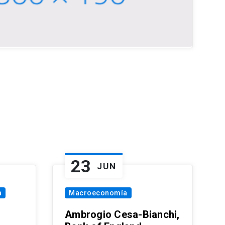
23
JUN
a
Macroeconomía
Ambrogio Cesa-Bianchi,