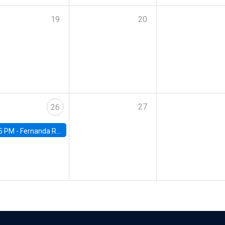
19
20
27
26
5 PM -
Fernanda Rojas Ampuero, University of Wisconsin-Madison