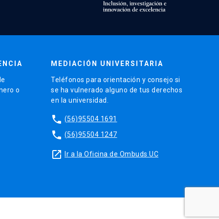
ENCIA
MEDIACIÓN UNIVERSITARIA
de
Teléfonos para orientación y consejo si
énero o
se ha vulnerado alguno de tus derechos
en la universidad.
phone
(56)95504 1691
phone
(56)95504 1247
launch
Ir a la Oficina de Ombuds UC