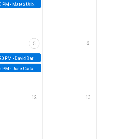
5 PM -
Mateo Uribe-Castro, Universidad de los Andes (Colombia)
6
5
20 PM -
David Bardey, Universidad de los Andes - CEDE
5 PM -
Jose Carlo Bermudez, UC (ME) & World Bank
12
13