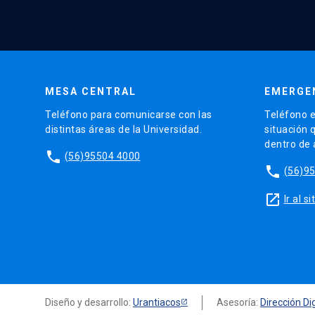
MESA CENTRAL
EMERGE
Teléfono para comunicarse con las
Teléfono e
distintas áreas de la Universidad.
situación 
dentro de
phone
(56)95504 4000
phone
(56)9
launch
Ir al 
Diseño y desarrollo:
Urantiacos
Asesoría:
Dirección Dig