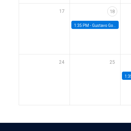
17
18
1:35 PM -
Gustavo González, Banco Central de Chile
24
25
1:3