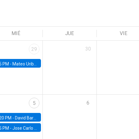
MIÉ
JUE
VIE
30
29
5 PM -
Mateo Uribe-Castro, Universidad de los Andes (Colombia)
6
5
20 PM -
David Bardey, Universidad de los Andes - CEDE
5 PM -
Jose Carlo Bermudez, UC (ME) & World Bank