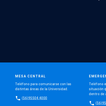
MESA CENTRAL
EMERGE
Teléfono para comunicarse con las
Teléfono e
distintas áreas de la Universidad.
situación 
dentro de
phone
(56)95504 4000
phone
(56)9