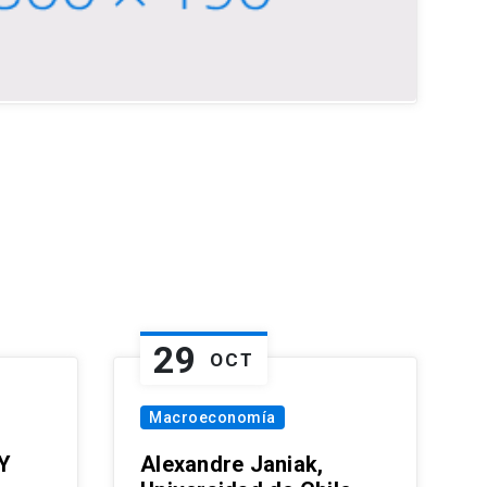
29
OCT
Macroeconomía
Y
Alexandre Janiak,