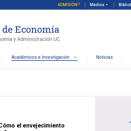
ADMISIÓN
Medios
arrow_drop_down
Biblio
o de Economía
nomía y Administración UC
Académicos e Investigación
Noticias
arrow_drop_down
 Cómo el envejecimiento