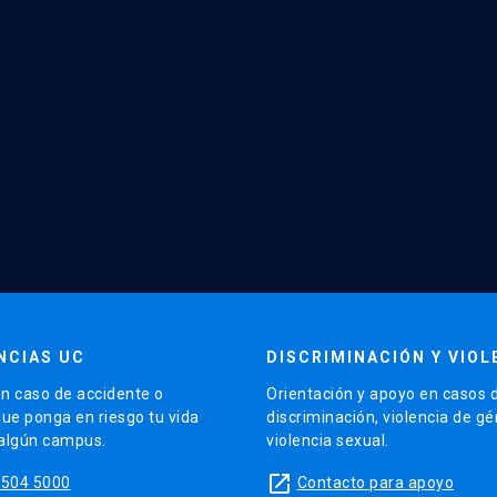
NCIAS UC
DISCRIMINACIÓN Y VIOL
n caso de accidente o
Orientación y apoyo en casos 
que ponga en riesgo tu vida
discriminación, violencia de g
 algún campus.
violencia sexual.
launch
5504 5000
Contacto para apoyo