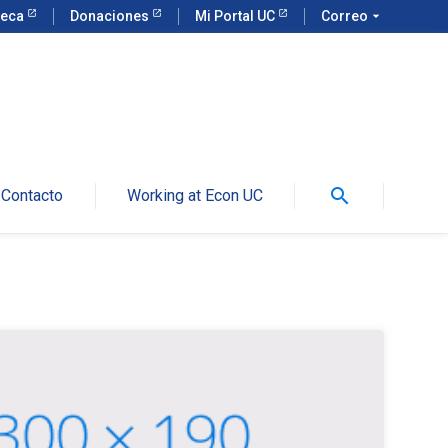
teca
Donaciones
Mi Portal UC
Correo
arrow_drop_down
search
Contacto
Working at Econ UC