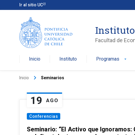
Ir al sitio UC
Institut
Facultad de Eco
Inicio
Instituto
Programas
arrow_drop_down
keyboard_arrow_right
Inicio
Seminarios
19
AGO
Conferencias
Seminario: “El Activo que Ignoramos: