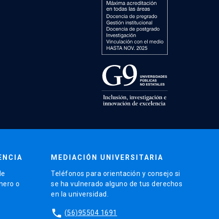
ENCIA
MEDIACIÓN UNIVERSITARIA
de
Teléfonos para orientación y consejo si
énero o
se ha vulnerado alguno de tus derechos
en la universidad.
phone
(56)95504 1691