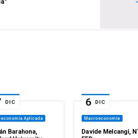
ia”
7
6
DIC
DIC
oeconomía Aplicada
Macroeconomía
án Barahona,
Davide Melcangi, N