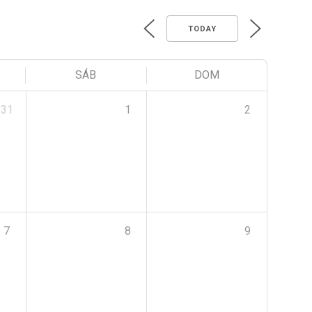
TODAY
SÁB
DOM
31
1
2
7
8
9