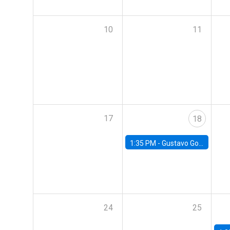
10
11
17
18
1:35 PM -
Gustavo González, Banco Central de Chile
24
25