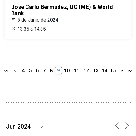
Jose Carlo Bermudez, UC (ME) & World
Bank
5 de Junio de 2024
13:35 a 14:35
<<
<
4
5
6
7
8
9
10
11
12
13
14
15
>
>>