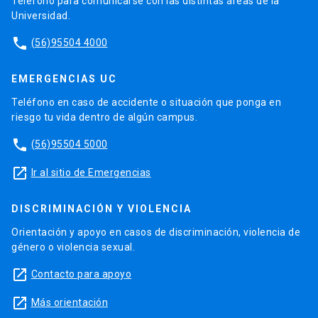
Teléfono para comunicarse con las distintas áreas de la
Universidad.
phone
(56)95504 4000
EMERGENCIAS UC
Teléfono en caso de accidente o situación que ponga en
riesgo tu vida dentro de algún campus.
phone
(56)95504 5000
launch
Ir al sitio de Emergencias
DISCRIMINACIÓN Y VIOLENCIA
Orientación y apoyo en casos de discriminación, violencia de
género o violencia sexual.
launch
Contacto para apoyo
launch
Más orientación