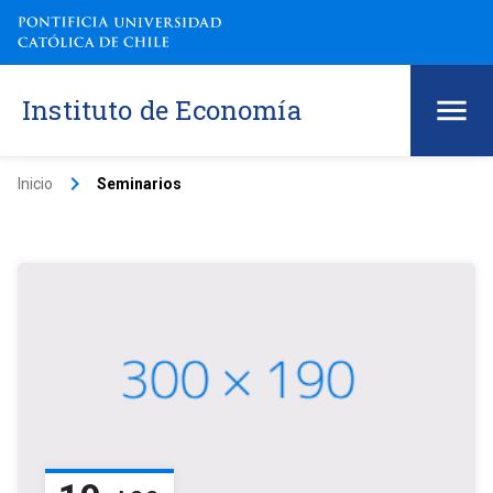
Instituto de Economía
keyboard_arrow_right
Inicio
Seminarios