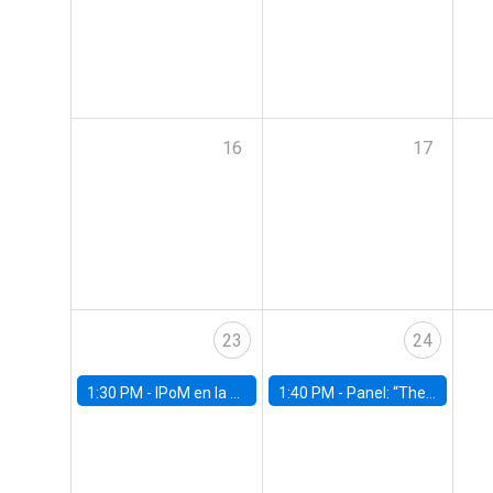
16
17
23
24
1:30 PM -
IPoM en la Facultad
1:40 PM -
Panel: “The Economic Burden of Mental Health in Children and Adolescents: Why Expanding Access Matters”