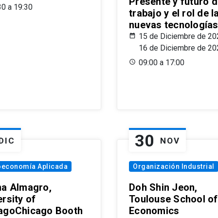
Presente y futuro d
30 a 19:30
trabajo y el rol de l
nuevas tecnología
15 de Diciembre de 20
16 de Diciembre de 20
09:00 a 17:00
30
DIC
NOV
oeconomía Aplicada
Organización Industrial
na Almagro,
Doh Shin Jeon,
rsity of
Toulouse School of
agoChicago Booth
Economics