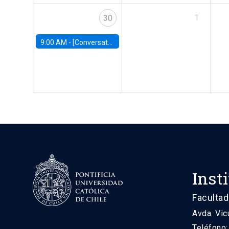
1
30
9:00 AM -
[Conversatorio] El futuro de Chile: Visiones para reactivar el crecimiento
Inst
Facultad
Avda. Vic
Teléfono