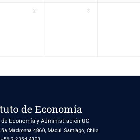
2
3
ituto de Economía
 de Economía y Administración UC
uña Mackenna 4860, Macul. Santiago, Chile
: +56 2 2354 4303