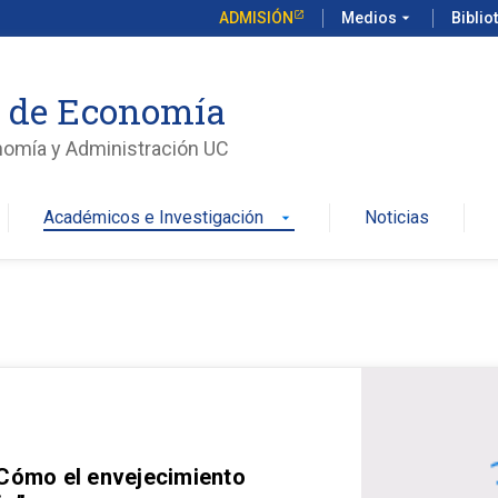
ADMISIÓN
Medios
arrow_drop_down
Biblio
o de Economía
nomía y Administración UC
Académicos e Investigación
Noticias
arrow_drop_down
 Cómo el envejecimiento