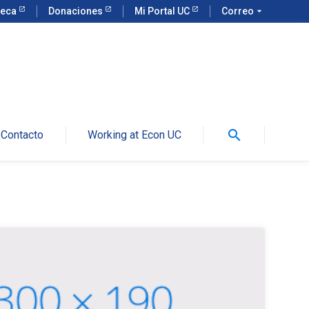
teca
Donaciones
Mi Portal UC
Correo
arrow_drop_down
search
Contacto
Working at Econ UC