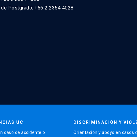
n de Postgrado: +56 2 2354 4028
NCIAS UC
DISCRIMINACIÓN Y VIOL
n caso de accidente o
Orientación y apoyo en casos 