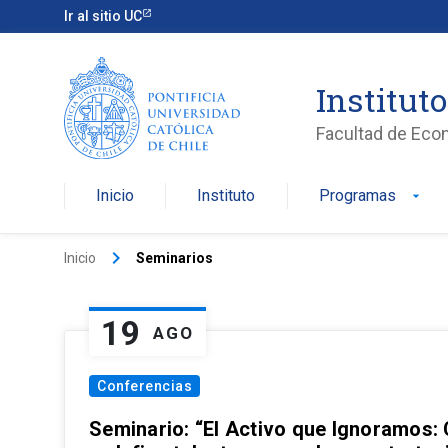
Ir al sitio UC
Institut
Facultad de Eco
Inicio
Instituto
Programas
arrow_drop_down
keyboard_arrow_right
Inicio
Seminarios
19
AGO
Conferencias
Seminario: “El Activo que Ignoramos: