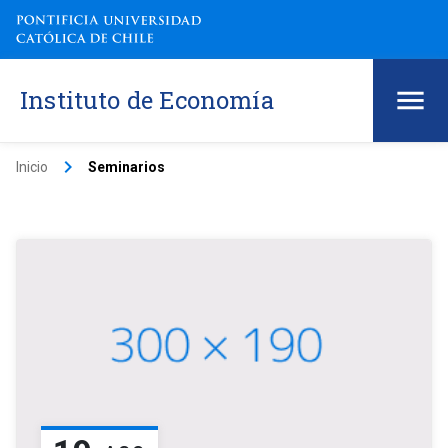
Instituto de Economía
keyboard_arrow_right
Inicio
Seminarios