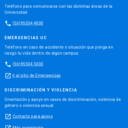
Teléfono para comunicarse con las distintas áreas de la
Universidad.
phone
(56)95504 4000
EMERGENCIAS UC
Teléfono en caso de accidente o situación que ponga en
riesgo tu vida dentro de algún campus.
phone
(56)95504 5000
launch
Ir al sitio de Emergencias
DISCRIMINACIÓN Y VIOLENCIA
Orientación y apoyo en casos de discriminación, violencia de
género o violencia sexual.
launch
Contacto para apoyo
launch
Más orientación