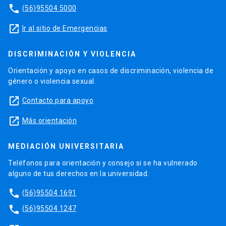
phone
(56)95504 5000
launch
Ir al sitio de Emergencias
DISCRIMINACIÓN Y VIOLENCIA
Orientación y apoyo en casos de discriminación, violencia de
género o violencia sexual.
launch
Contacto para apoyo
launch
Más orientación
MEDIACIÓN UNIVERSITARIA
Teléfonos para orientación y consejo si se ha vulnerado
alguno de tus derechos en la universidad.
phone
(56)95504 1691
phone
(56)95504 1247