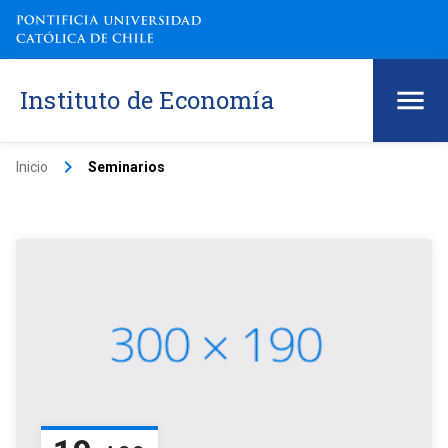
Instituto de Economía
keyboard_arrow_right
Inicio
Seminarios