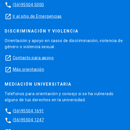
phone
(56)95504 5000
launch
Ir al sitio de Emergencias
DISCRIMINACIÓN Y VIOLENCIA
Orientación y apoyo en casos de discriminación, violencia de
género o violencia sexual.
launch
Contacto para apoyo
launch
Más orientación
MEDIACIÓN UNIVERSITARIA
Teléfonos para orientación y consejo si se ha vulnerado
alguno de tus derechos en la universidad.
phone
(56)95504 1691
phone
(56)95504 1247