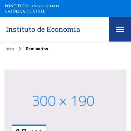
Instituto de Economía
keyboard_arrow_right
Inicio
Seminarios