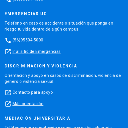
EMERGENCIAS UC
Teléfono en caso de accidente o situación que ponga en
riesgo tu vida dentro de algún campus.
phone
(56)95504 5000
launch
Ir al sitio de Emergencias
DISCRIMINACIÓN Y VIOLENCIA
Orientación y apoyo en casos de discriminación, violencia de
género o violencia sexual.
launch
Contacto para apoyo
launch
Más orientación
MEDIACIÓN UNIVERSITARIA
Teléfonos para orientación y consejo si se ha vulnerado