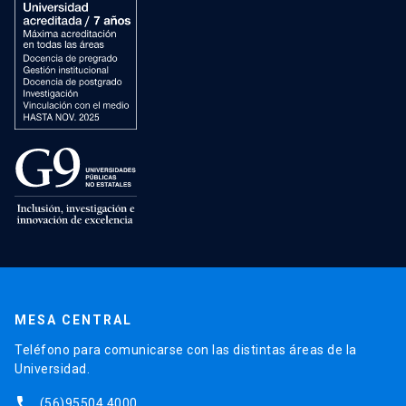
MESA CENTRAL
Teléfono para comunicarse con las distintas áreas de la
Universidad.
phone
(56)95504 4000