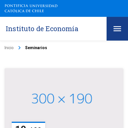
Instituto de Economía
keyboard_arrow_right
Inicio
Seminarios