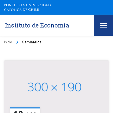
Instituto de Economía
keyboard_arrow_right
Inicio
Seminarios