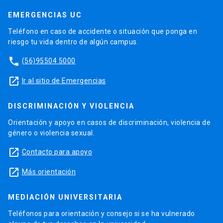
EMERGENCIAS UC
Teléfono en caso de accidente o situación que ponga en
riesgo tu vida dentro de algún campus.
phone
(56)95504 5000
launch
Ir al sitio de Emergencias
DISCRIMINACIÓN Y VIOLENCIA
Orientación y apoyo en casos de discriminación, violencia de
género o violencia sexual.
launch
Contacto para apoyo
launch
Más orientación
MEDIACIÓN UNIVERSITARIA
Teléfonos para orientación y consejo si se ha vulnerado