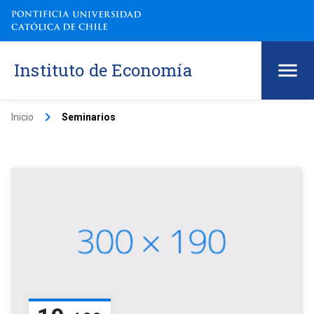
Instituto de Economía
keyboard_arrow_right
Inicio
Seminarios