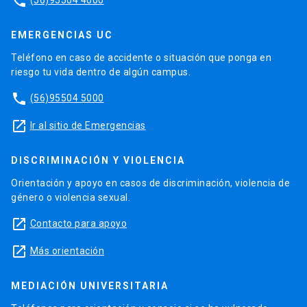
phone
EMERGENCIAS UC
Teléfono en caso de accidente o situación que ponga en
riesgo tu vida dentro de algún campus.
phone
(56)95504 5000
launch
Ir al sitio de Emergencias
DISCRIMINACIÓN Y VIOLENCIA
Orientación y apoyo en casos de discriminación, violencia de
género o violencia sexual.
launch
Contacto para apoyo
launch
Más orientación
MEDIACIÓN UNIVERSITARIA