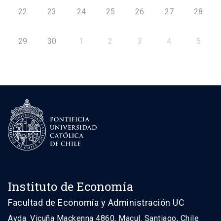
22
23
24
25
26
27
28
29
30
1
2
3
4
5
Instituto de Economía
Facultad de Economía y Administración UC
Avda. Vicuña Mackenna 4860, Macul. Santiago, Chile