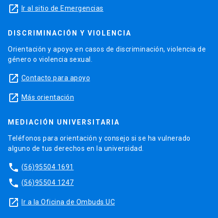
launch
Ir al sitio de Emergencias
DISCRIMINACIÓN Y VIOLENCIA
Orientación y apoyo en casos de discriminación, violencia de
género o violencia sexual.
launch
Contacto para apoyo
launch
Más orientación
MEDIACIÓN UNIVERSITARIA
Teléfonos para orientación y consejo si se ha vulnerado
alguno de tus derechos en la universidad.
phone
(56)95504 1691
phone
(56)95504 1247
launch
Ir a la Oficina de Ombuds UC