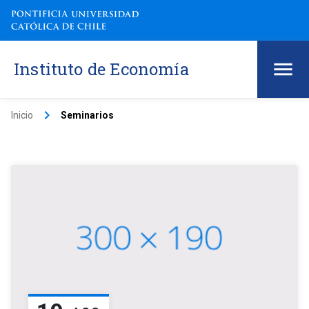
Instituto de Economía
keyboard_arrow_right
Inicio
Seminarios