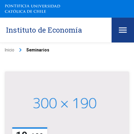
Instituto de Economía
keyboard_arrow_right
Inicio
Seminarios