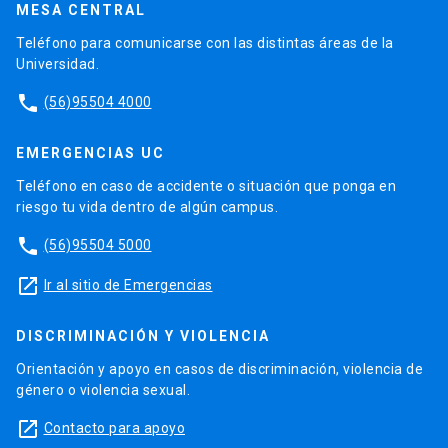
MESA CENTRAL
Teléfono para comunicarse con las distintas áreas de la
Universidad.
phone
(56)95504 4000
EMERGENCIAS UC
Teléfono en caso de accidente o situación que ponga en
riesgo tu vida dentro de algún campus.
phone
(56)95504 5000
launch
Ir al sitio de Emergencias
DISCRIMINACIÓN Y VIOLENCIA
Orientación y apoyo en casos de discriminación, violencia de
género o violencia sexual.
launch
Contacto para apoyo