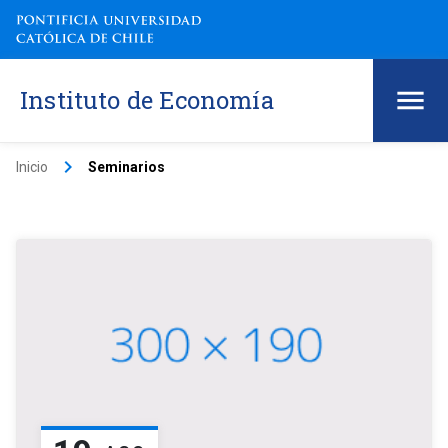
Instituto de Economía
keyboard_arrow_right
Inicio
Seminarios