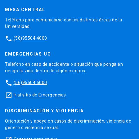
MESA CENTRAL
Teléfono para comunicarse con las distintas áreas de la
Universidad.
phone
(56)95504 4000
EMERGENCIAS UC
Teléfono en caso de accidente o situación que ponga en
riesgo tu vida dentro de algún campus.
phone
(56)95504 5000
launch
Ir al sitio de Emergencias
DISCRIMINACIÓN Y VIOLENCIA
Orientación y apoyo en casos de discriminación, violencia de
género o violencia sexual.