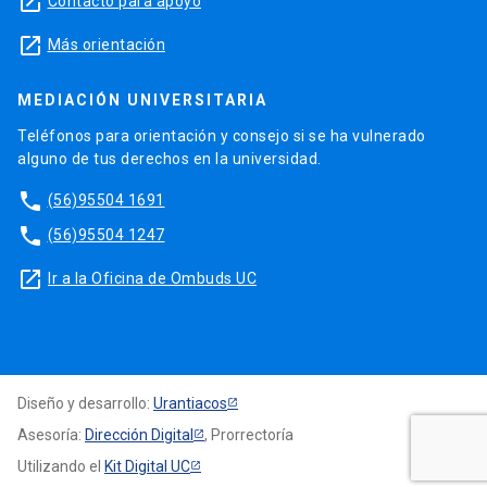
launch
Contacto para apoyo
launch
Más orientación
MEDIACIÓN UNIVERSITARIA
Teléfonos para orientación y consejo si se ha vulnerado
alguno de tus derechos en la universidad.
phone
(56)95504 1691
phone
(56)95504 1247
launch
Ir a la Oficina de Ombuds UC
Diseño y desarrollo:
Urantiacos
Asesoría:
Dirección Digital
, Prorrectoría
Utilizando el
Kit Digital UC