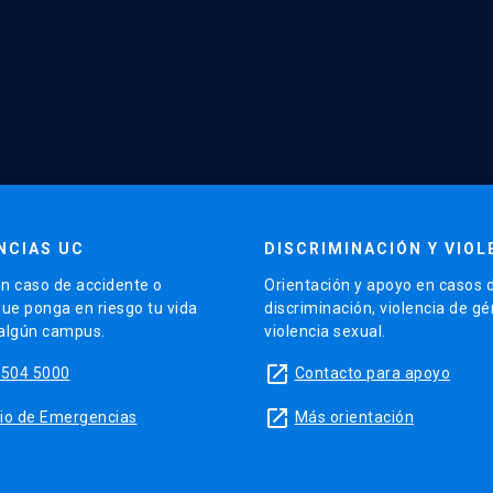
NCIAS UC
DISCRIMINACIÓN Y VIOL
n caso de accidente o
Orientación y apoyo en casos 
que ponga en riesgo tu vida
discriminación, violencia de g
 algún campus.
violencia sexual.
launch
5504 5000
Contacto para apoyo
launch
sitio de Emergencias
Más orientación