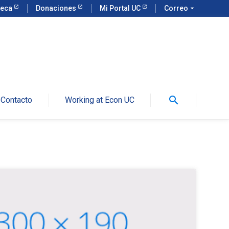
teca
Donaciones
Mi Portal UC
Correo
arrow_drop_down
search
Contacto
Working at Econ UC