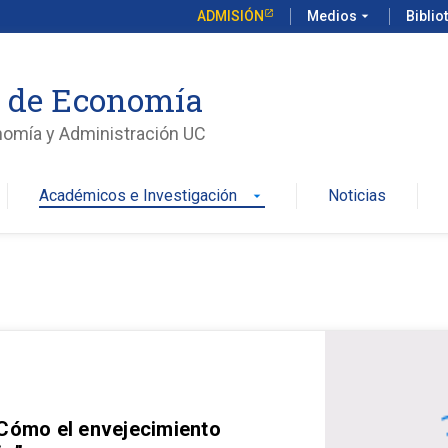
ADMISIÓN
Medios
arrow_drop_down
Biblio
o de Economía
nomía y Administración UC
Académicos e Investigación
Noticias
arrow_drop_down
 Cómo el envejecimiento