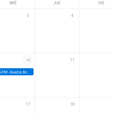
MIÉ
JUE
VIE
3
4
11
10
5 PM -
Beatriz Ahumada, PhD candidate, Universidad de Pittsburgh
17
18