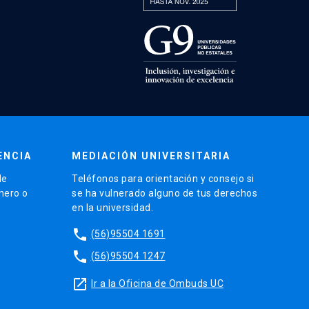
ENCIA
MEDIACIÓN UNIVERSITARIA
de
Teléfonos para orientación y consejo si
énero o
se ha vulnerado alguno de tus derechos
en la universidad.
phone
(56)95504 1691
phone
(56)95504 1247
launch
Ir a la Oficina de Ombuds UC