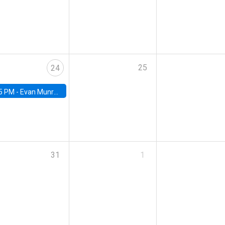
25
24
5 PM -
Evan Munro, Neyman Visiting Assistant Professor in the Department of Statistics at UC Berkeley
31
1