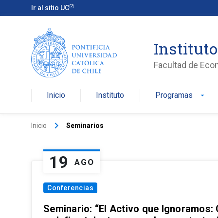
Ir al sitio UC
Institut
Facultad de Eco
Inicio
Instituto
Programas
arrow_drop_down
keyboard_arrow_right
Inicio
Seminarios
19
AGO
Conferencias
Seminario: “El Activo que Ignoramos: