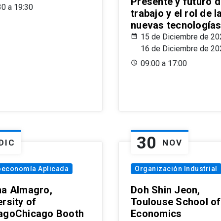
Presente y futuro d
30 a 19:30
trabajo y el rol de l
nuevas tecnología
15 de Diciembre de 20
16 de Diciembre de 20
09:00 a 17:00
30
DIC
NOV
oeconomía Aplicada
Organización Industrial
na Almagro,
Doh Shin Jeon,
rsity of
Toulouse School of
agoChicago Booth
Economics