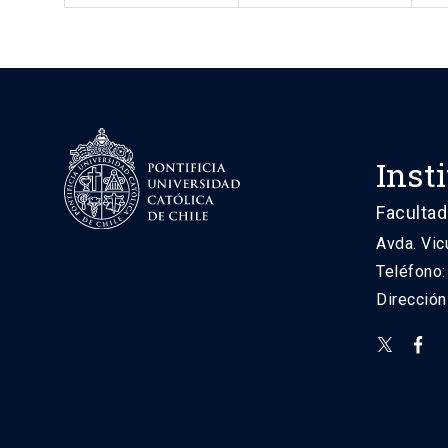
Inst
Facultad
Avda. Vic
Teléfono
Direcció