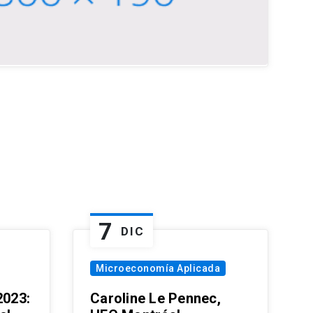
7
DIC
Microeconomía Aplicada
023:
Caroline Le Pennec,