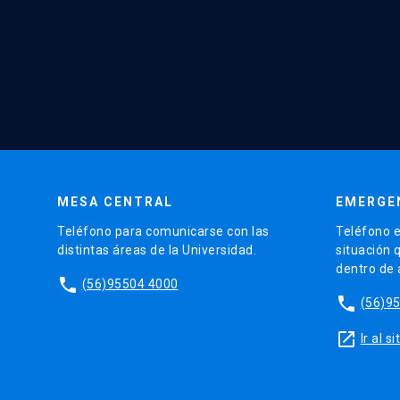
MESA CENTRAL
EMERGE
Teléfono para comunicarse con las
Teléfono e
distintas áreas de la Universidad.
situación 
dentro de
phone
(56)95504 4000
phone
(56)9
launch
Ir al 