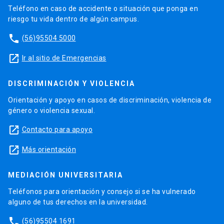
Teléfono en caso de accidente o situación que ponga en
riesgo tu vida dentro de algún campus.
phone
(56)95504 5000
launch
Ir al sitio de Emergencias
DISCRIMINACIÓN Y VIOLENCIA
Orientación y apoyo en casos de discriminación, violencia de
género o violencia sexual.
launch
Contacto para apoyo
launch
Más orientación
MEDIACIÓN UNIVERSITARIA
Teléfonos para orientación y consejo si se ha vulnerado
alguno de tus derechos en la universidad.
phone
(56)95504 1691