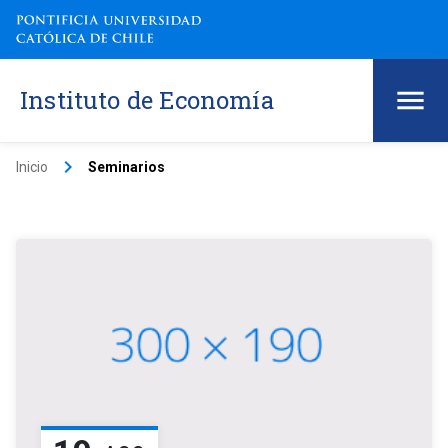
Instituto de Economía
keyboard_arrow_right
Inicio
Seminarios