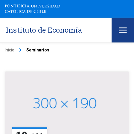
Instituto de Economía
keyboard_arrow_right
Inicio
Seminarios