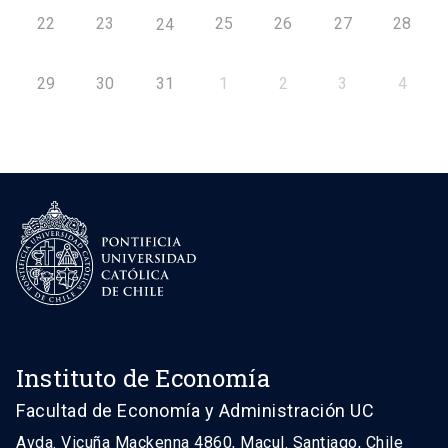
22
23
25
26
27
28
24
29
30
31
1
2
3
4
Instituto de Economía
Facultad de Economía y Administración UC
Avda. Vicuña Mackenna 4860, Macul. Santiago, Chile