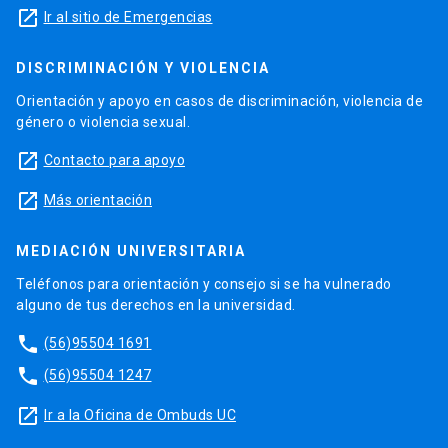
launch
Ir al sitio de Emergencias
DISCRIMINACIÓN Y VIOLENCIA
Orientación y apoyo en casos de discriminación, violencia de
género o violencia sexual.
launch
Contacto para apoyo
launch
Más orientación
MEDIACIÓN UNIVERSITARIA
Teléfonos para orientación y consejo si se ha vulnerado
alguno de tus derechos en la universidad.
phone
(56)95504 1691
phone
(56)95504 1247
launch
Ir a la Oficina de Ombuds UC