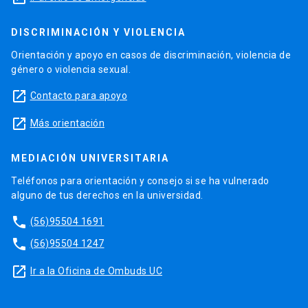
DISCRIMINACIÓN Y VIOLENCIA
Orientación y apoyo en casos de discriminación, violencia de
género o violencia sexual.
launch
Contacto para apoyo
launch
Más orientación
MEDIACIÓN UNIVERSITARIA
Teléfonos para orientación y consejo si se ha vulnerado
alguno de tus derechos en la universidad.
phone
(56)95504 1691
phone
(56)95504 1247
launch
Ir a la Oficina de Ombuds UC