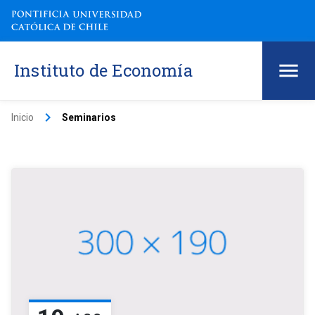
Instituto de Economía
keyboard_arrow_right
Inicio
Seminarios