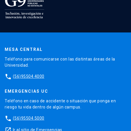
MESA CENTRAL
Teléfono para comunicarse con las distintas áreas de la
Universidad.
phone
(56)95504 4000
EMERGENCIAS UC
Teléfono en caso de accidente o situación que ponga en
riesgo tu vida dentro de algún campus.
phone
(56)95504 5000
launch
Ir al sitio de Emergencias