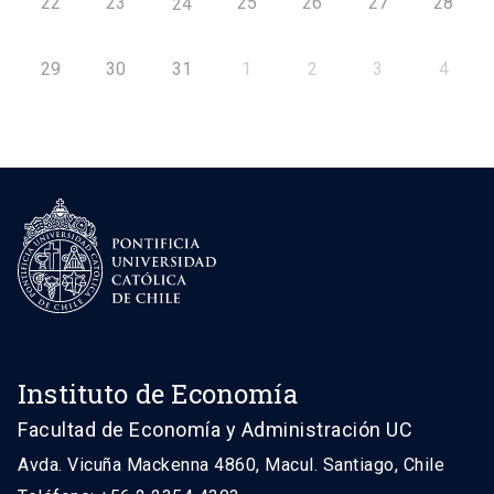
22
23
25
26
27
28
24
29
30
31
1
2
3
4
Instituto de Economía
Facultad de Economía y Administración UC
Avda. Vicuña Mackenna 4860, Macul. Santiago, Chile