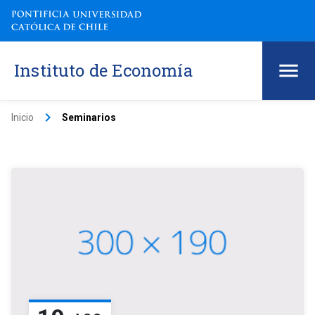
Instituto de Economía
keyboard_arrow_right
Inicio
Seminarios