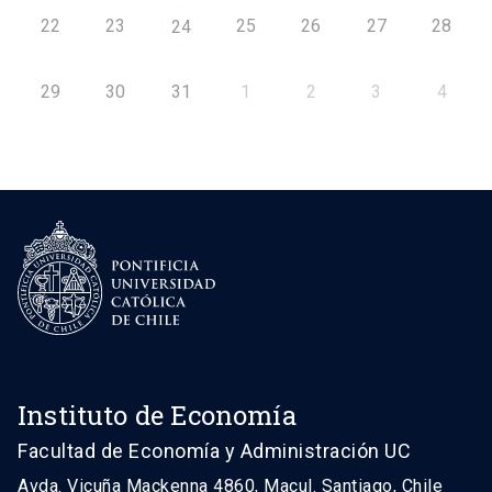
22
23
25
26
27
28
24
29
30
31
1
2
3
4
Instituto de Economía
Facultad de Economía y Administración UC
Avda. Vicuña Mackenna 4860, Macul. Santiago, Chile