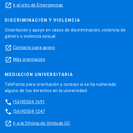
launch
Ir al sitio de Emergencias
DISCRIMINACIÓN Y VIOLENCIA
Orientación y apoyo en casos de discriminación, violencia de
género o violencia sexual.
launch
Contacto para apoyo
launch
Más orientación
MEDIACIÓN UNIVERSITARIA
Teléfonos para orientación y consejo si se ha vulnerado
alguno de tus derechos en la universidad.
phone
(56)95504 1691
phone
(56)95504 1247
launch
Ir a la Oficina de Ombuds UC