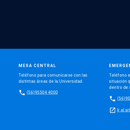
MESA CENTRAL
EMERGE
Teléfono para comunicarse con las
Teléfono e
distintas áreas de la Universidad.
situación 
dentro de
phone
(56)95504 4000
phone
(56)9
launch
Ir al 