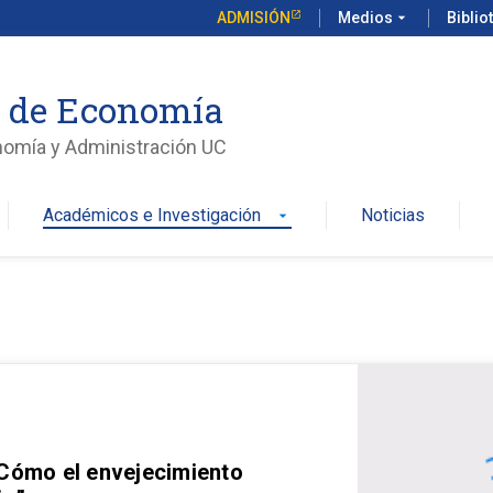
ADMISIÓN
Medios
arrow_drop_down
Biblio
o de Economía
nomía y Administración UC
Académicos e Investigación
Noticias
arrow_drop_down
 Cómo el envejecimiento