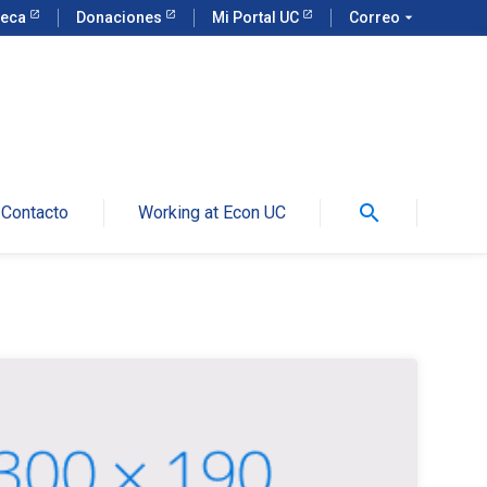
teca
Donaciones
Mi Portal UC
Correo
arrow_drop_down
search
Contacto
Working at Econ UC