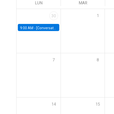
LUN
MAR
1
30
9:00 AM -
[Conversatorio] El futuro de Chile: Visiones para reactivar el crecimiento
7
8
14
15