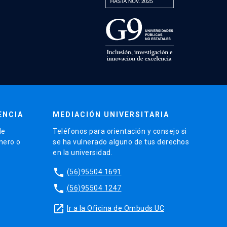
ENCIA
MEDIACIÓN UNIVERSITARIA
de
Teléfonos para orientación y consejo si
énero o
se ha vulnerado alguno de tus derechos
en la universidad.
phone
(56)95504 1691
phone
(56)95504 1247
launch
Ir a la Oficina de Ombuds UC