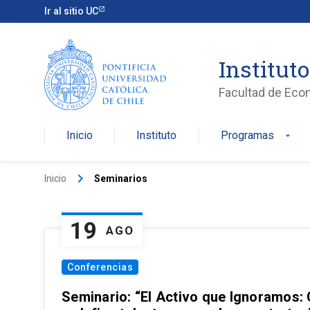
Ir al sitio UC
Institut
Facultad de Eco
Inicio
Instituto
Programas
arrow_drop_down
keyboard_arrow_right
Inicio
Seminarios
19
AGO
Conferencias
Seminario: “El Activo que Ignoramos: