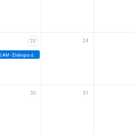
24
23
0 AM -
[Diálogos de Compromiso Público] Implementación de la reforma previsional: Desafíos y oportunidades
30
31