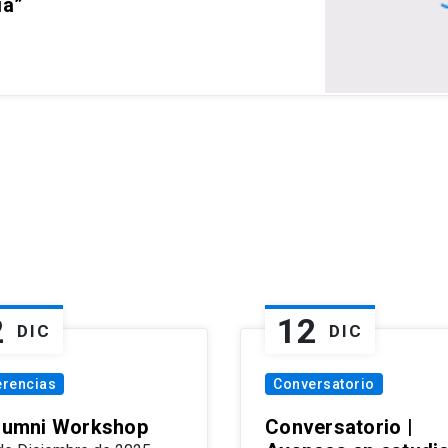
ia”
2
12
DIC
DIC
erencias
Conversatorio
Alumni Workshop
Conversatorio |