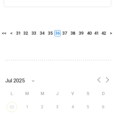
<<
<
31
32
33
34
35
36
37
38
39
40
41
42
>
L
M
M
J
V
S
D
1
2
3
4
5
6
30