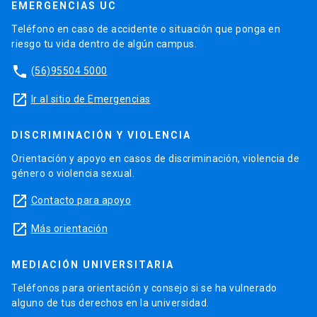
EMERGENCIAS UC
Teléfono en caso de accidente o situación que ponga en
riesgo tu vida dentro de algún campus.
phone
(56)95504 5000
launch
Ir al sitio de Emergencias
DISCRIMINACIÓN Y VIOLENCIA
Orientación y apoyo en casos de discriminación, violencia de
género o violencia sexual.
launch
Contacto para apoyo
launch
Más orientación
MEDIACIÓN UNIVERSITARIA
Teléfonos para orientación y consejo si se ha vulnerado
alguno de tus derechos en la universidad.