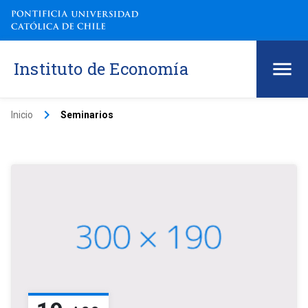
Instituto de Economía
keyboard_arrow_right
Inicio
Seminarios