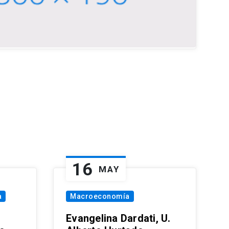
16
MAY
a
Macroeconomía
Evangelina Dardati, U.