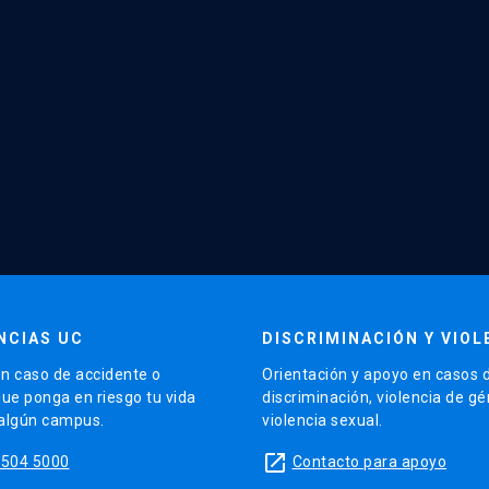
NCIAS UC
DISCRIMINACIÓN Y VIOL
n caso de accidente o
Orientación y apoyo en casos 
que ponga en riesgo tu vida
discriminación, violencia de g
 algún campus.
violencia sexual.
launch
5504 5000
Contacto para apoyo