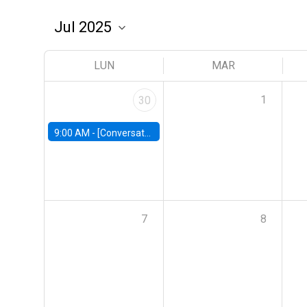
LUN
MAR
1
30
9:00 AM -
[Conversatorio] El futuro de Chile: Visiones para reactivar el crecimiento
7
8