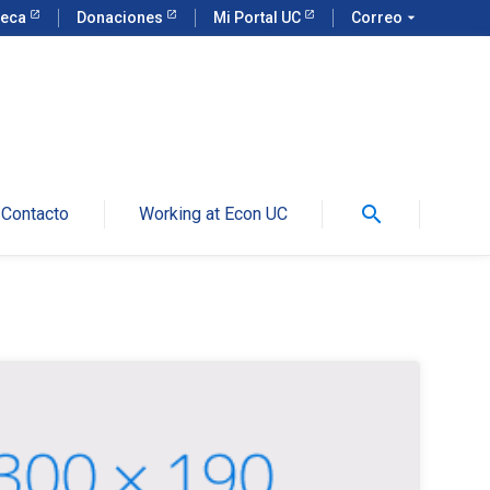
teca
Donaciones
Mi Portal UC
Correo
arrow_drop_down
search
Contacto
Working at Econ UC