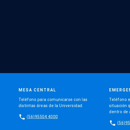
MESA CENTRAL
EMERGE
Teléfono para comunicarse con las
Teléfono e
distintas áreas de la Universidad.
situación 
dentro de
phone
(56)95504 4000
phone
(56)9