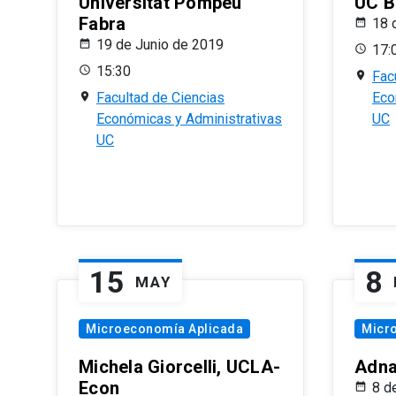
Universitat Pompeu
UC B
Fabra
18 
19 de Junio de 2019
17:
15:30
Fac
Facultad de Ciencias
Eco
Económicas y Administrativas
UC
UC
15
8
MAY
Microeconomía Aplicada
Micr
Michela Giorcelli, UCLA-
Adna
Econ
8 d