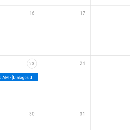
16
17
24
23
0 AM -
[Diálogos de Compromiso Público] Implementación de la reforma previsional: Desafíos y oportunidades
30
31