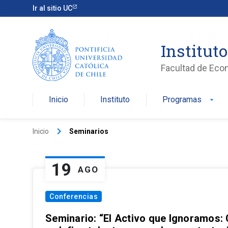
Ir al sitio UC
Institut
Facultad de Eco
Inicio
Instituto
Programas
arrow_drop_down
keyboard_arrow_right
Inicio
Seminarios
19
AGO
Conferencias
Seminario: “El Activo que Ignoramos: