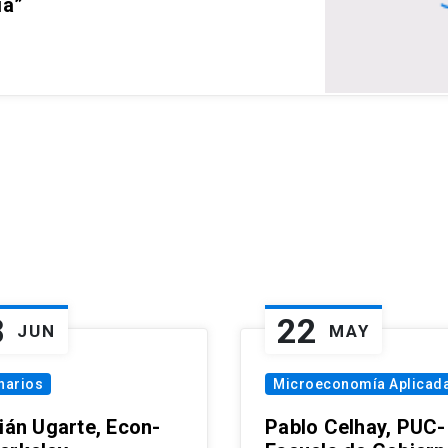
ia”
8
22
JUN
MAY
narios
Microeconomía Aplicad
tián Ugarte, Econ-
Pablo Celhay, PUC-