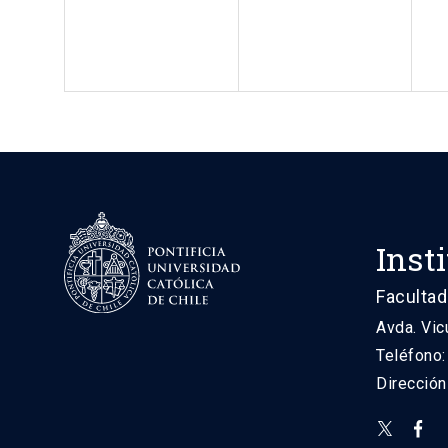
Inst
Facultad
Avda. Vic
Teléfono
Direcció