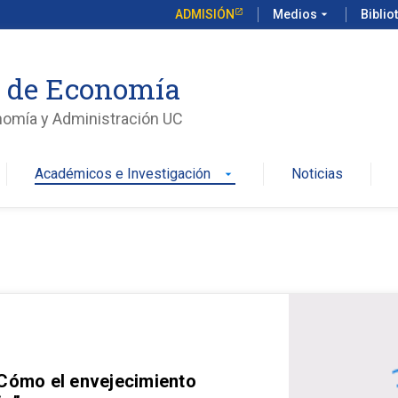
ADMISIÓN
Medios
arrow_drop_down
Biblio
o de Economía
nomía y Administración UC
Académicos e Investigación
Noticias
arrow_drop_down
 Cómo el envejecimiento