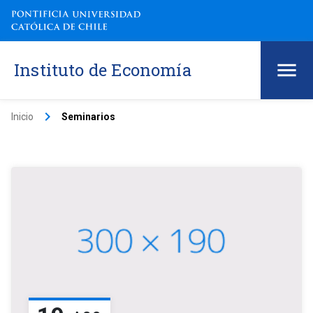
Instituto de Economía
keyboard_arrow_right
Inicio
Seminarios