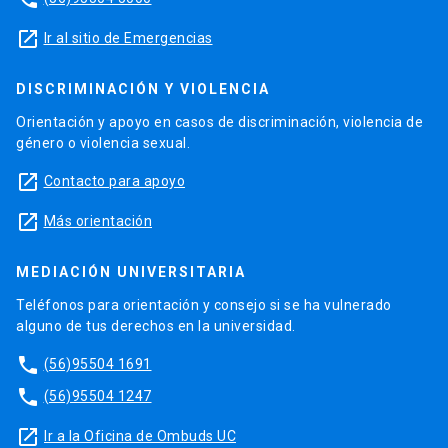
launch
Ir al sitio de Emergencias
DISCRIMINACIÓN Y VIOLENCIA
Orientación y apoyo en casos de discriminación, violencia de
género o violencia sexual.
launch
Contacto para apoyo
launch
Más orientación
MEDIACIÓN UNIVERSITARIA
Teléfonos para orientación y consejo si se ha vulnerado
alguno de tus derechos en la universidad.
phone
(56)95504 1691
phone
(56)95504 1247
launch
Ir a la Oficina de Ombuds UC