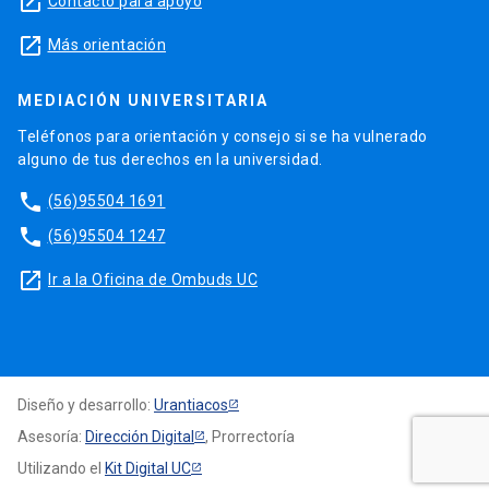
launch
Contacto para apoyo
launch
Más orientación
MEDIACIÓN UNIVERSITARIA
Teléfonos para orientación y consejo si se ha vulnerado
alguno de tus derechos en la universidad.
phone
(56)95504 1691
phone
(56)95504 1247
launch
Ir a la Oficina de Ombuds UC
Diseño y desarrollo:
Urantiacos
Asesoría:
Dirección Digital
, Prorrectoría
Utilizando el
Kit Digital UC