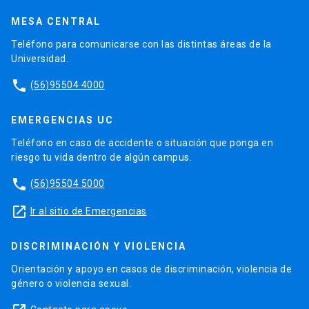
MESA CENTRAL
Teléfono para comunicarse con las distintas áreas de la
Universidad.
phone
(56)95504 4000
EMERGENCIAS UC
Teléfono en caso de accidente o situación que ponga en
riesgo tu vida dentro de algún campus.
phone
(56)95504 5000
launch
Ir al sitio de Emergencias
DISCRIMINACIÓN Y VIOLENCIA
Orientación y apoyo en casos de discriminación, violencia de
género o violencia sexual.