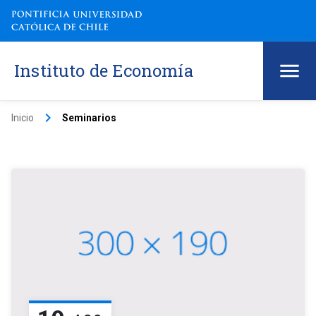
Instituto de Economía
keyboard_arrow_right
Inicio
Seminarios