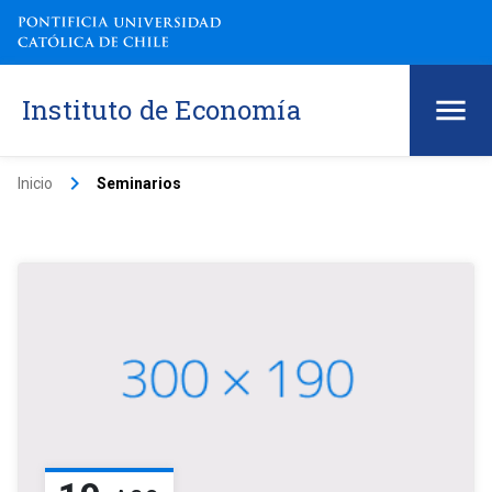
Instituto de Economía
keyboard_arrow_right
Inicio
Seminarios