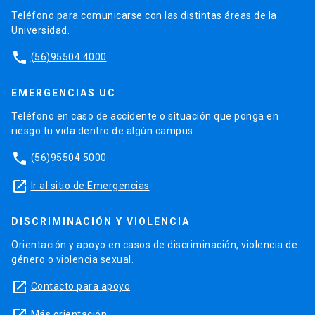
Teléfono para comunicarse con las distintas áreas de la
Universidad.
phone
(56)95504 4000
EMERGENCIAS UC
Teléfono en caso de accidente o situación que ponga en
riesgo tu vida dentro de algún campus.
phone
(56)95504 5000
launch
Ir al sitio de Emergencias
DISCRIMINACIÓN Y VIOLENCIA
Orientación y apoyo en casos de discriminación, violencia de
género o violencia sexual.
launch
Contacto para apoyo
Más orientación