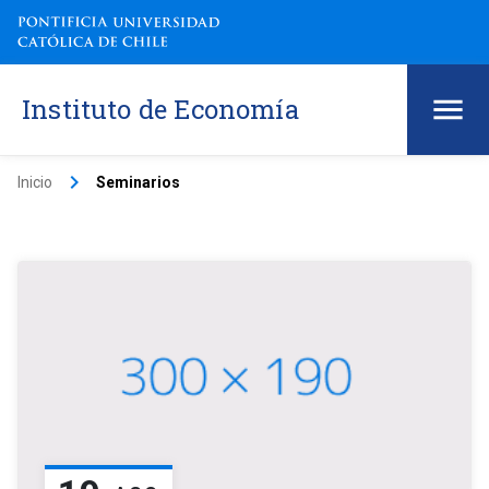
Instituto de Economía
keyboard_arrow_right
Inicio
Seminarios