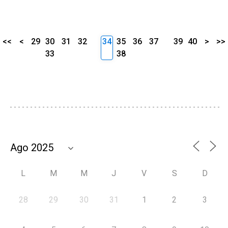
<<
<
29
30
31
32
34
35
36
37
39
40
>
>>
33
38
L
M
M
J
V
S
D
28
29
30
31
1
2
3