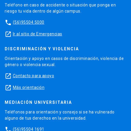
Teléfono en caso de accidente o situación que ponga en
riesgo tu vida dentro de algún campus.
phone
(56)95504 5000
launch
Ir al sitio de Emergencias
DISCRIMINACIÓN Y VIOLENCIA
Orientación y apoyo en casos de discriminación, violencia de
género o violencia sexual.
launch
Contacto para apoyo
launch
Más orientación
MEDIACIÓN UNIVERSITARIA
Teléfonos para orientación y consejo si se ha vulnerado
alguno de tus derechos en la universidad.
phone
(56)95504 1691