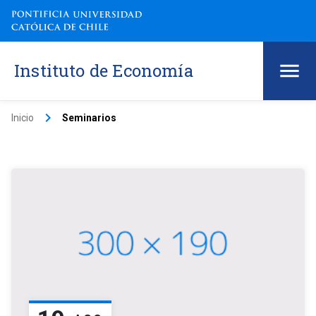
Instituto de Economía
keyboard_arrow_right
Inicio
Seminarios