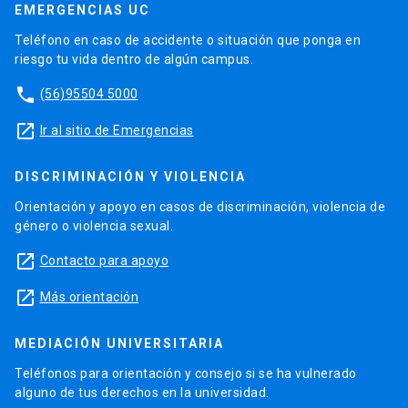
EMERGENCIAS UC
Teléfono en caso de accidente o situación que ponga en
riesgo tu vida dentro de algún campus.
phone
(56)95504 5000
launch
Ir al sitio de Emergencias
DISCRIMINACIÓN Y VIOLENCIA
Orientación y apoyo en casos de discriminación, violencia de
género o violencia sexual.
launch
Contacto para apoyo
launch
Más orientación
MEDIACIÓN UNIVERSITARIA
Teléfonos para orientación y consejo si se ha vulnerado
alguno de tus derechos en la universidad.