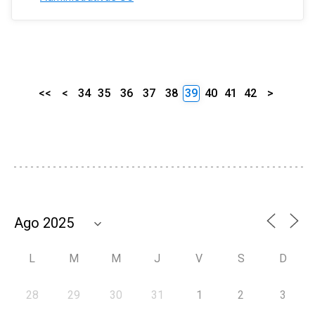
<<
<
34
35
36
37
38
39
40
41
42
>
L
M
M
J
V
S
D
28
29
30
31
1
2
3