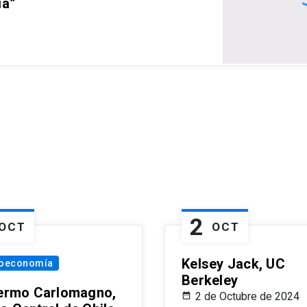
ia”
2
OCT
OCT
Kelsey Jack, UC
oeconomía
Berkeley
lermo Carlomagno,
2 de Octubre de 2024