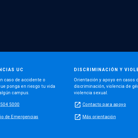
NCIAS UC
DISCRIMINACIÓN Y VIOL
n caso de accidente o
Orientación y apoyo en casos 
que ponga en riesgo tu vida
discriminación, violencia de g
 algún campus.
violencia sexual.
launch
5504 5000
Contacto para apoyo
launch
sitio de Emergencias
Más orientación