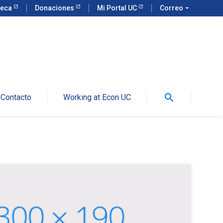
teca
Donaciones
Mi Portal UC
Correo
arrow_drop_down
search
Contacto
Working at Econ UC