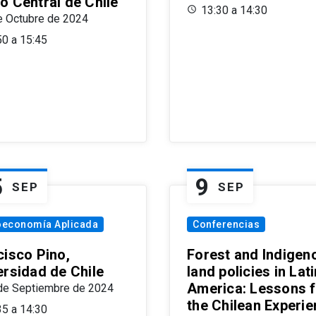
o Central de Chile
13:30 a 14:30
e Octubre de 2024
50 a 15:45
5
9
SEP
SEP
oeconomía Aplicada
Conferencias
cisco Pino,
Forest and Indigen
ersidad de Chile
land policies in Lati
America: Lessons 
de Septiembre de 2024
the Chilean Experi
35 a 14:30