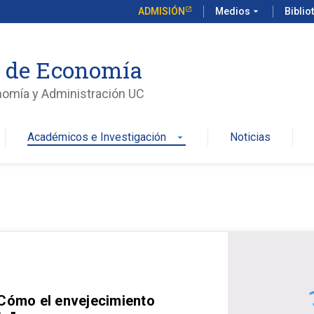
ADMISIÓN
Medios
arrow_drop_down
Biblio
o de Economía
nomía y Administración UC
Académicos e Investigación
Noticias
arrow_drop_down
 Cómo el envejecimiento