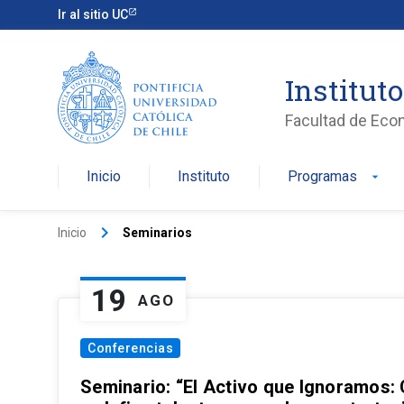
Ir al sitio UC
Institut
Facultad de Eco
Inicio
Instituto
Programas
arrow_drop_down
keyboard_arrow_right
Inicio
Seminarios
19
AGO
Conferencias
Seminario: “El Activo que Ignoramos: