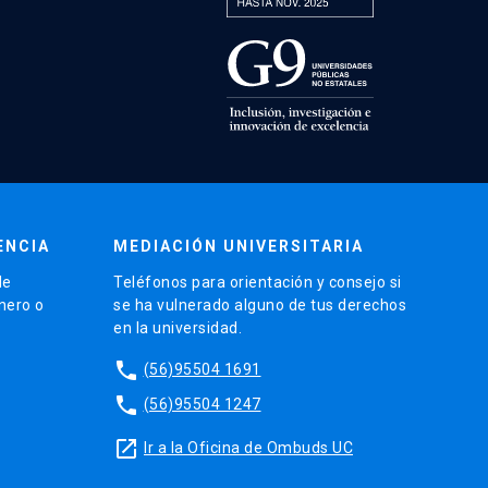
ENCIA
MEDIACIÓN UNIVERSITARIA
de
Teléfonos para orientación y consejo si
énero o
se ha vulnerado alguno de tus derechos
en la universidad.
phone
(56)95504 1691
phone
(56)95504 1247
launch
Ir a la Oficina de Ombuds UC