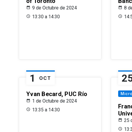
of Toronto
Banc
9 de Octubre de 2024
8 d
13:30 a 14:30
14:
1
2
OCT
Yvan Becard, PUC Río
Micr
1 de Octubre de 2024
Fran
13:35 a 14:30
Univ
25 
13: