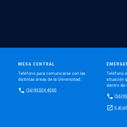
MESA CENTRAL
EMERGE
Teléfono para comunicarse con las
Teléfono e
distintas áreas de la Universidad.
situación 
dentro de
phone
(56)95504 4000
phone
(56)9
launch
Ir al 