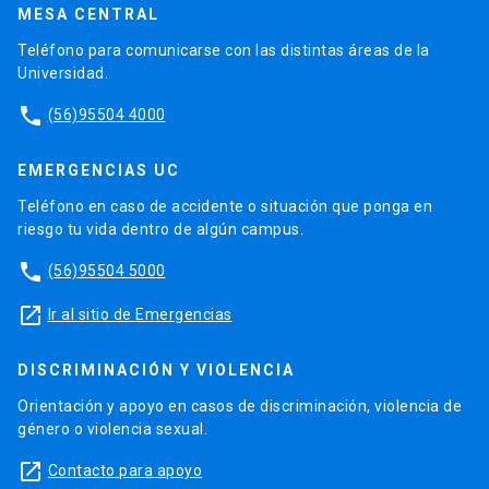
MESA CENTRAL
Teléfono para comunicarse con las distintas áreas de la
Universidad.
phone
(56)95504 4000
EMERGENCIAS UC
Teléfono en caso de accidente o situación que ponga en
riesgo tu vida dentro de algún campus.
phone
(56)95504 5000
launch
Ir al sitio de Emergencias
DISCRIMINACIÓN Y VIOLENCIA
Orientación y apoyo en casos de discriminación, violencia de
género o violencia sexual.
launch
Contacto para apoyo