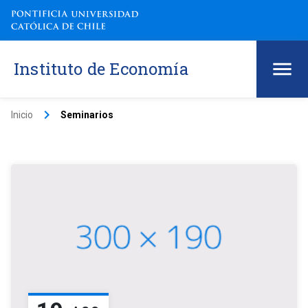
Instituto de Economía
keyboard_arrow_right
Inicio
Seminarios