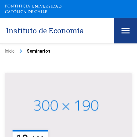
Instituto de Economía
keyboard_arrow_right
Inicio
Seminarios