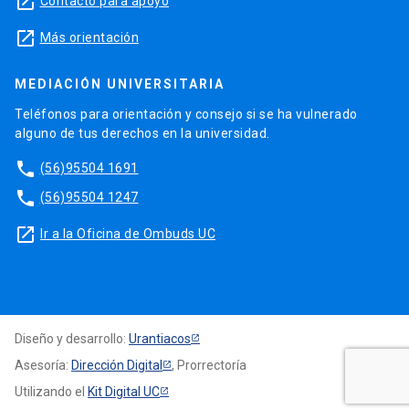
launch
Contacto para apoyo
launch
Más orientación
MEDIACIÓN UNIVERSITARIA
Teléfonos para orientación y consejo si se ha vulnerado
alguno de tus derechos en la universidad.
phone
(56)95504 1691
phone
(56)95504 1247
launch
Ir a la Oficina de Ombuds UC
Diseño y desarrollo:
Urantiacos
Asesoría:
Dirección Digital
, Prorrectoría
Utilizando el
Kit Digital UC