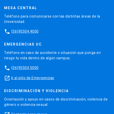
MESA CENTRAL
Teléfono para comunicarse con las distintas áreas de la
Universidad.
phone
(56)95504 4000
EMERGENCIAS UC
Teléfono en caso de accidente o situación que ponga en
riesgo tu vida dentro de algún campus.
phone
(56)95504 5000
launch
Ir al sitio de Emergencias
DISCRIMINACIÓN Y VIOLENCIA
Orientación y apoyo en casos de discriminación, violencia de
género o violencia sexual.