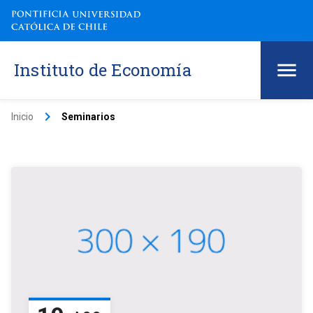
Instituto de Economía
keyboard_arrow_right
Inicio
Seminarios