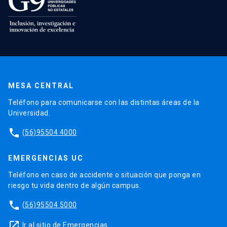
MESA CENTRAL
Teléfono para comunicarse con las distintas áreas de la
Universidad.
phone
(56)95504 4000
EMERGENCIAS UC
Teléfono en caso de accidente o situación que ponga en
riesgo tu vida dentro de algún campus.
phone
(56)95504 5000
launch
Ir al sitio de Emergencias