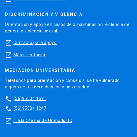
DISCRIMINACIÓN Y VIOLENCIA
Orientación y apoyo en casos de discriminación, violencia de
género o violencia sexual.
launch
Contacto para apoyo
launch
Más orientación
MEDIACIÓN UNIVERSITARIA
Teléfonos para orientación y consejo si se ha vulnerado
alguno de tus derechos en la universidad.
phone
(56)95504 1691
phone
(56)95504 1247
launch
Ir a la Oficina de Ombuds UC