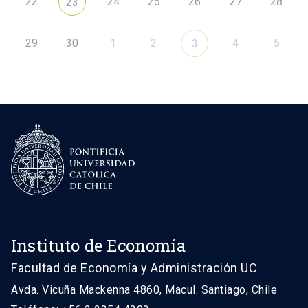
22
24
25
26
27
28
23
29
30
1
2
4
5
3
Instituto de Economía
Facultad de Economía y Administración UC
Avda. Vicuña Mackenna 4860, Macul. Santiago, Chile