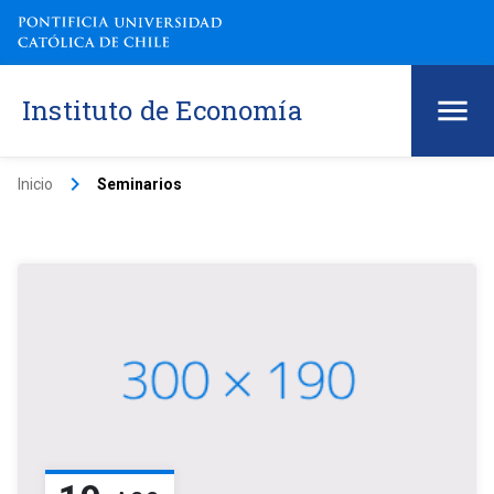
Instituto de Economía
keyboard_arrow_right
Inicio
Seminarios