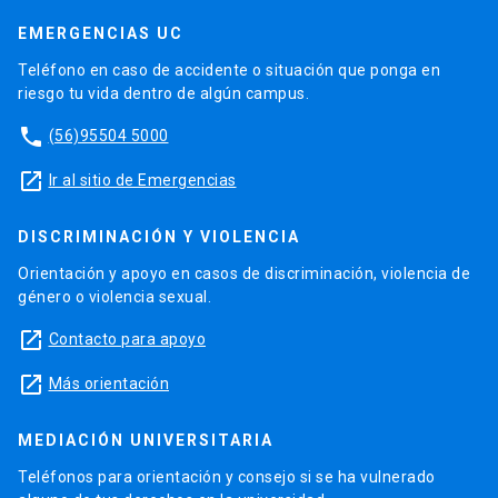
EMERGENCIAS UC
Teléfono en caso de accidente o situación que ponga en
riesgo tu vida dentro de algún campus.
phone
(56)95504 5000
launch
Ir al sitio de Emergencias
DISCRIMINACIÓN Y VIOLENCIA
Orientación y apoyo en casos de discriminación, violencia de
género o violencia sexual.
launch
Contacto para apoyo
launch
Más orientación
MEDIACIÓN UNIVERSITARIA
Teléfonos para orientación y consejo si se ha vulnerado