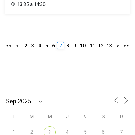
13:35 a 14:30
<<
<
2
3
4
5
6
7
8
9
10
11
12
13
>
>>
L
M
M
J
V
S
D
1
2
4
5
6
7
3