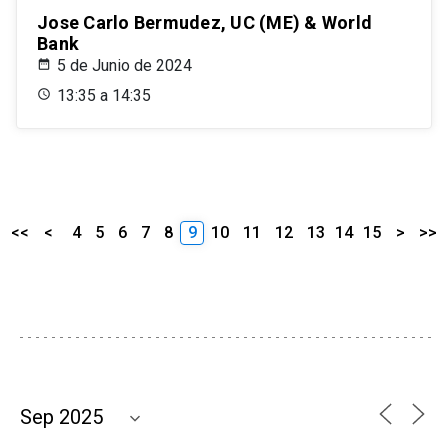
Jose Carlo Bermudez, UC (ME) & World
Bank
5 de Junio de 2024
13:35 a 14:35
<<
<
4
5
6
7
8
9
10
11
12
13
14
15
>
>>