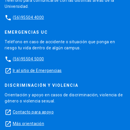
Teléfono para comunicarse con las distintas áreas de la
Universidad.
phone
(56)95504 4000
EMERGENCIAS UC
Teléfono en caso de accidente o situación que ponga en
riesgo tu vida dentro de algún campus.
phone
(56)95504 5000
launch
Ir al sitio de Emergencias
DISCRIMINACIÓN Y VIOLENCIA
Orientación y apoyo en casos de discriminación, violencia de
género o violencia sexual.
launch
Contacto para apoyo
launch
Más orientación