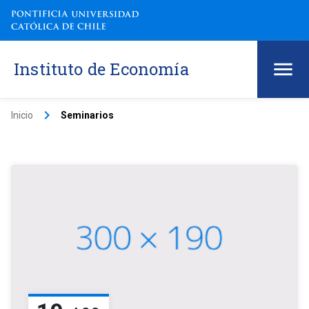
Instituto de Economía
keyboard_arrow_right
Inicio
Seminarios