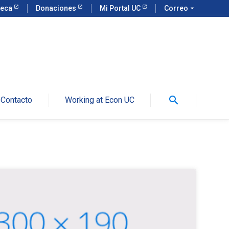
teca
Donaciones
Mi Portal UC
Correo
arrow_drop_down
search
Contacto
Working at Econ UC