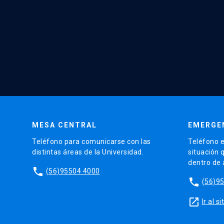
MESA CENTRAL
EMERGE
Teléfono para comunicarse con las
Teléfono e
distintas áreas de la Universidad.
situación 
dentro de
phone
(56)95504 4000
phone
(56)9
launch
Ir al 