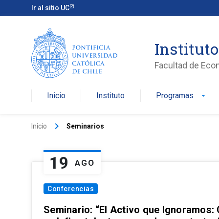
Ir al sitio UC
Institut
Facultad de Eco
Inicio
Instituto
Programas
arrow_drop_down
keyboard_arrow_right
Inicio
Seminarios
19
AGO
Conferencias
Seminario: “El Activo que Ignoramos: