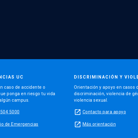
NCIAS UC
DISCRIMINACIÓN Y VIOL
n caso de accidente o
Orientación y apoyo en casos 
que ponga en riesgo tu vida
discriminación, violencia de g
 algún campus.
violencia sexual.
launch
5504 5000
Contacto para apoyo
launch
sitio de Emergencias
Más orientación