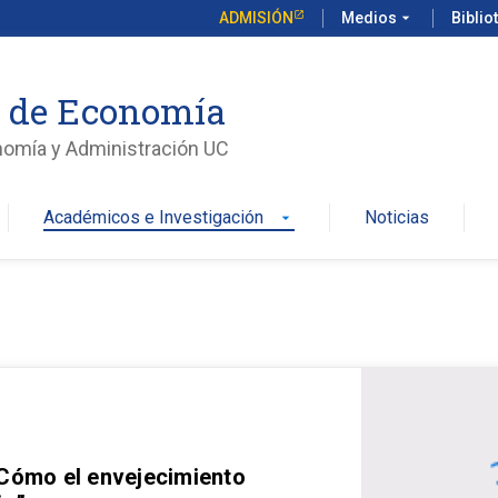
ADMISIÓN
Medios
arrow_drop_down
Biblio
o de Economía
nomía y Administración UC
Académicos e Investigación
Noticias
arrow_drop_down
 Cómo el envejecimiento