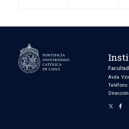
Inst
Facultad
Avda. Vic
Teléfono
Direcció