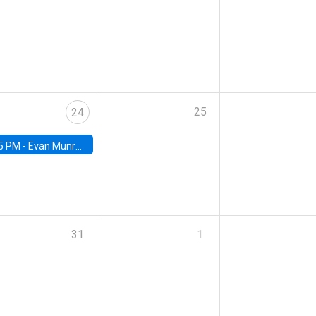
25
24
5 PM -
Evan Munro, Neyman Visiting Assistant Professor in the Department of Statistics at UC Berkeley
31
1