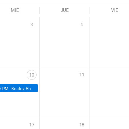
MIÉ
JUE
VIE
3
4
11
10
5 PM -
Beatriz Ahumada, PhD candidate, Universidad de Pittsburgh
17
18