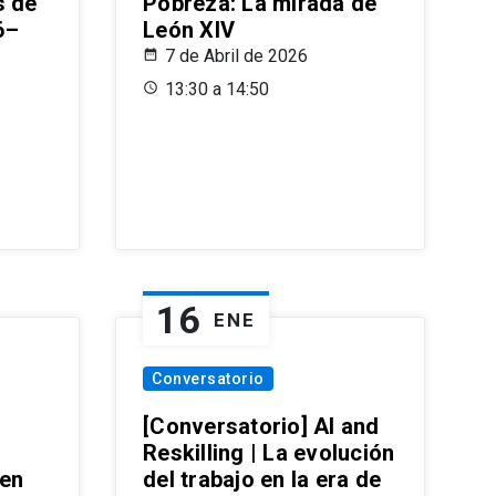
s de
Pobreza: La mirada de
6–
León XIV
7 de Abril de 2026
13:30 a 14:50
16
ENE
Conversatorio
[Conversatorio] AI and
Reskilling | La evolución
 en
del trabajo en la era de