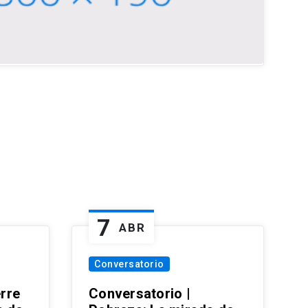
7
ABR
Conversatorio
erre
Conversatorio |