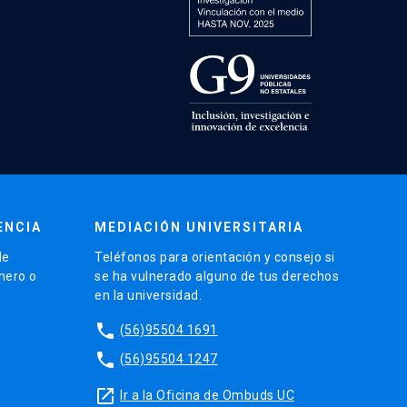
ENCIA
MEDIACIÓN UNIVERSITARIA
de
Teléfonos para orientación y consejo si
énero o
se ha vulnerado alguno de tus derechos
en la universidad.
phone
(56)95504 1691
phone
(56)95504 1247
launch
Ir a la Oficina de Ombuds UC