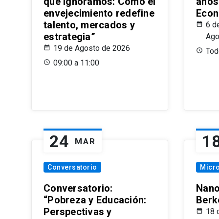
que Ignoramos: Cómo el
años
envejecimiento redefine
Econ
talento, mercados y
6 d
estrategia”
Ago
19 de Agosto de 2026
Todo
09:00 a 11:00
24
1
MAR
Conversatorio
Micr
Conversatorio:
Nano
“Pobreza y Educación:
Berk
Perspectivas y
18 