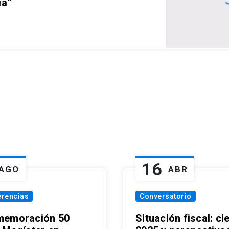
ia”
16
AGO
ABR
erencias
Conversatorio
emoración 50
Situación fiscal: ci