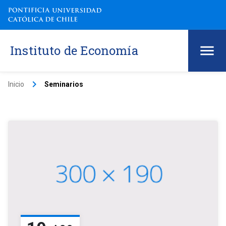
Instituto de Economía
keyboard_arrow_right
Inicio
Seminarios