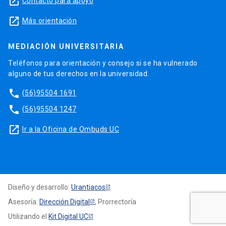
launch
Contacto para apoyo
launch
Más orientación
MEDIACIÓN UNIVERSITARIA
Teléfonos para orientación y consejo si se ha vulnerado
alguno de tus derechos en la universidad.
phone
(56)95504 1691
phone
(56)95504 1247
launch
Ir a la Oficina de Ombuds UC
Diseño y desarrollo:
Urantiacos
Asesoría:
Dirección Digital
, Prorrectoría
Utilizando el
Kit Digital UC