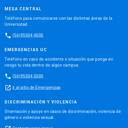
MESA CENTRAL
Teléfono para comunicarse con las distintas áreas de la
Universidad.
phone
(56)95504 4000
EMERGENCIAS UC
Teléfono en caso de accidente o situación que ponga en
riesgo tu vida dentro de algún campus.
phone
(56)95504 5000
launch
Ir al sitio de Emergencias
DISCRIMINACIÓN Y VIOLENCIA
Orientación y apoyo en casos de discriminación, violencia de
género o violencia sexual.