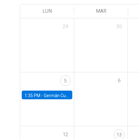
LUN
MAR
29
30
6
5
1:35 PM -
Germán Cubas, University of Houston
12
13