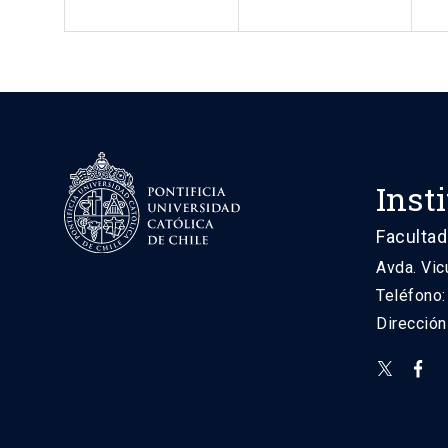
Inst
Facultad
Avda. Vic
Teléfono
Direcció