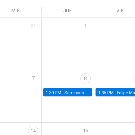
MIÉ
JUE
VIE
31
1
7
8
1:30 PM -
Seminario: “Recuperando la humanidad para progresar en la era de la IA»
1:35 PM -
Felipe Martínez, alumno Doctorado en Ec
15
14