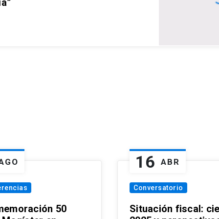
ia”
16
AGO
ABR
erencias
Conversatorio
emoración 50
Situación fiscal: ci