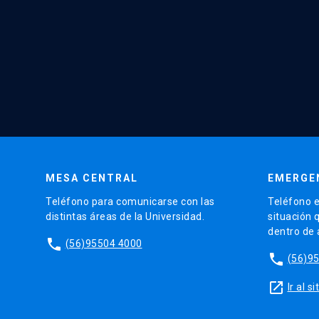
MESA CENTRAL
EMERGE
Teléfono para comunicarse con las
Teléfono e
distintas áreas de la Universidad.
situación 
dentro de
phone
(56)95504 4000
phone
(56)9
launch
Ir al 