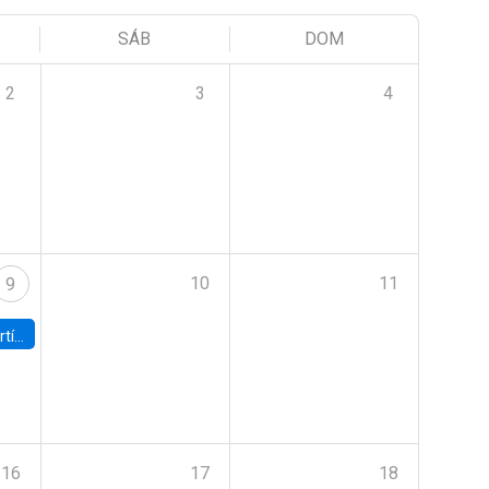
SÁB
DOM
2
3
4
10
11
9
onomía UC
16
17
18