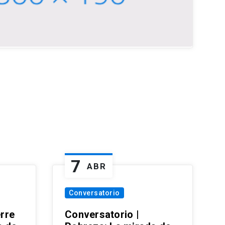
7
ABR
Conversatorio
erre
Conversatorio |