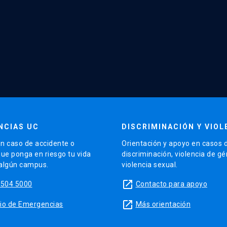
NCIAS UC
DISCRIMINACIÓN Y VIOL
n caso de accidente o
Orientación y apoyo en casos 
que ponga en riesgo tu vida
discriminación, violencia de g
 algún campus.
violencia sexual.
launch
5504 5000
Contacto para apoyo
launch
sitio de Emergencias
Más orientación