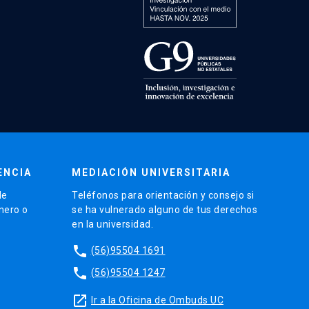
ENCIA
MEDIACIÓN UNIVERSITARIA
de
Teléfonos para orientación y consejo si
énero o
se ha vulnerado alguno de tus derechos
en la universidad.
phone
(56)95504 1691
phone
(56)95504 1247
launch
Ir a la Oficina de Ombuds UC