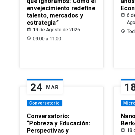
que Ignoramos: Cómo el
años
envejecimiento redefine
Econ
talento, mercados y
6 d
estrategia”
Ago
19 de Agosto de 2026
Todo
09:00 a 11:00
24
1
MAR
Conversatorio
Micr
Conversatorio:
Nano
“Pobreza y Educación:
Berk
Perspectivas y
18 