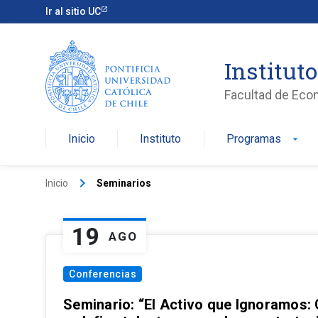
Ir al sitio UC
Institut
Facultad de Eco
Inicio
Instituto
Programas
arrow_drop_down
keyboard_arrow_right
Inicio
Seminarios
19
AGO
Conferencias
Seminario: “El Activo que Ignoramos: