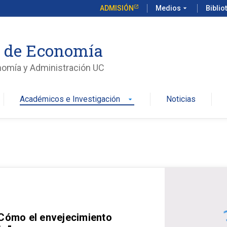
ADMISIÓN
Medios
arrow_drop_down
Biblio
o de Economía
nomía y Administración UC
Académicos e Investigación
Noticias
arrow_drop_down
 Cómo el envejecimiento