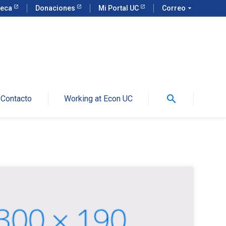
teca
Donaciones
Mi Portal UC
Correo
arrow_drop_down
search
Contacto
Working at Econ UC