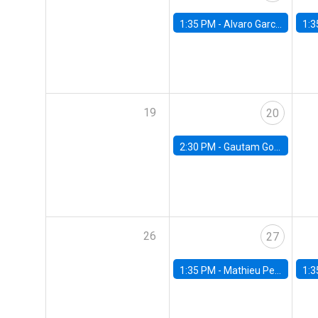
1:35 PM -
Alvaro Garcia-Marin, Universidad de Los Andes
1:3
19
20
2:30 PM -
Gautam Gowrisankaran, Columbia University
26
27
1:35 PM -
Mathieu Pedemonte, IDB
1:3