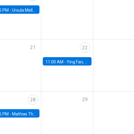
5 PM -
Ursula Mello, Insper - Institute of Education and Research
21
22
11:00 AM -
Ying Fan, University of Michigan
29
28
5 PM -
Mathias Thoenig, University of Lausanne