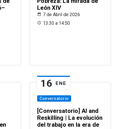
s de
Pobreza: La mirada de
6–
León XIV
7 de Abril de 2026
13:30 a 14:50
16
ENE
Conversatorio
[Conversatorio] AI and
Reskilling | La evolución
 en
del trabajo en la era de