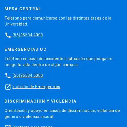
MESA CENTRAL
Teléfono para comunicarse con las distintas áreas de la
Universidad.
phone
(56)95504 4000
EMERGENCIAS UC
Teléfono en caso de accidente o situación que ponga en
riesgo tu vida dentro de algún campus.
phone
(56)95504 5000
launch
Ir al sitio de Emergencias
DISCRIMINACIÓN Y VIOLENCIA
Orientación y apoyo en casos de discriminación, violencia de
género o violencia sexual.