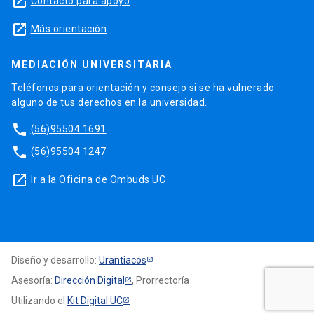
launch
Contacto para apoyo
launch
Más orientación
MEDIACIÓN UNIVERSITARIA
Teléfonos para orientación y consejo si se ha vulnerado
alguno de tus derechos en la universidad.
phone
(56)95504 1691
phone
(56)95504 1247
launch
Ir a la Oficina de Ombuds UC
Diseño y desarrollo:
Urantiacos
Asesoría:
Dirección Digital
, Prorrectoría
Utilizando el
Kit Digital UC