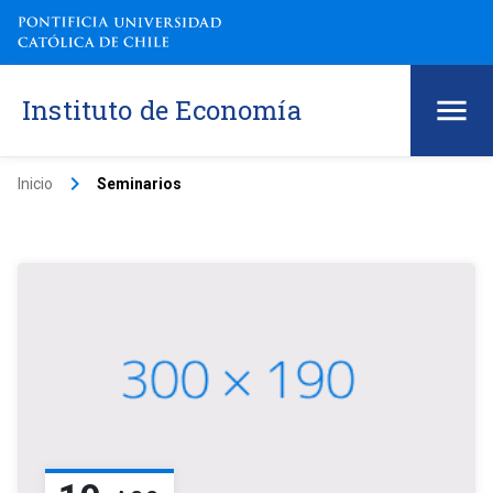
Instituto de Economía
keyboard_arrow_right
Inicio
Seminarios