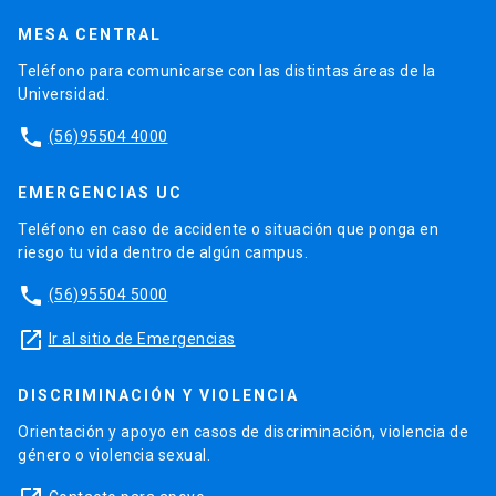
MESA CENTRAL
Teléfono para comunicarse con las distintas áreas de la
Universidad.
phone
(56)95504 4000
EMERGENCIAS UC
Teléfono en caso de accidente o situación que ponga en
riesgo tu vida dentro de algún campus.
phone
(56)95504 5000
launch
Ir al sitio de Emergencias
DISCRIMINACIÓN Y VIOLENCIA
Orientación y apoyo en casos de discriminación, violencia de
género o violencia sexual.