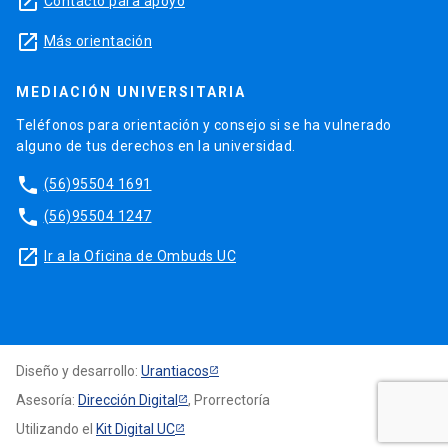
launch
Contacto para apoyo
launch
Más orientación
MEDIACIÓN UNIVERSITARIA
Teléfonos para orientación y consejo si se ha vulnerado
alguno de tus derechos en la universidad.
phone
(56)95504 1691
phone
(56)95504 1247
launch
Ir a la Oficina de Ombuds UC
Diseño y desarrollo:
Urantiacos
Asesoría:
Dirección Digital
, Prorrectoría
Utilizando el
Kit Digital UC