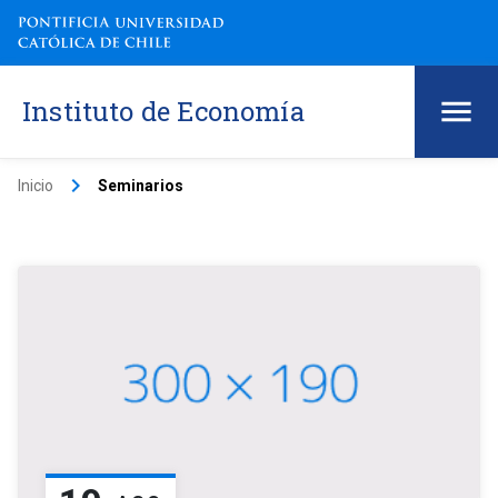
Instituto de Economía
keyboard_arrow_right
Inicio
Seminarios