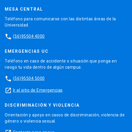
MESA CENTRAL
Teléfono para comunicarse con las distintas áreas de la
Universidad.
phone
(56)95504 4000
EMERGENCIAS UC
Teléfono en caso de accidente o situación que ponga en
riesgo tu vida dentro de algún campus.
phone
(56)95504 5000
launch
Ir al sitio de Emergencias
DISCRIMINACIÓN Y VIOLENCIA
Orientación y apoyo en casos de discriminación, violencia de
género o violencia sexual.