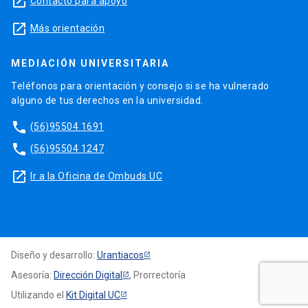
launch
Contacto para apoyo
launch
Más orientación
MEDIACIÓN UNIVERSITARIA
Teléfonos para orientación y consejo si se ha vulnerado
alguno de tus derechos en la universidad.
phone
(56)95504 1691
phone
(56)95504 1247
launch
Ir a la Oficina de Ombuds UC
Diseño y desarrollo:
Urantiacos
Asesoría:
Dirección Digital
, Prorrectoría
Utilizando el
Kit Digital UC