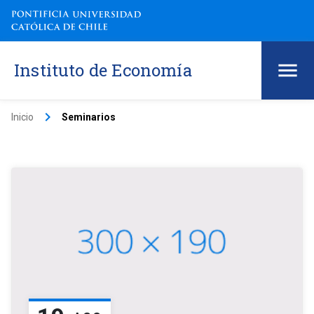
Instituto de Economía
keyboard_arrow_right
Inicio
Seminarios