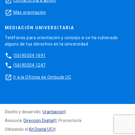
launch
Contacto para apoyo
launch
Más orientación
MEDIACIÓN UNIVERSITARIA
Teléfonos para orientación y consejo si se ha vulnerado
alguno de tus derechos en la universidad.
phone
(56)95504 1691
phone
(56)95504 1247
launch
Ir a la Oficina de Ombuds UC
Diseño y desarrollo:
Urantiacos
Asesoría:
Dirección Digital
, Prorrectoría
Utilizando el
Kit Digital UC