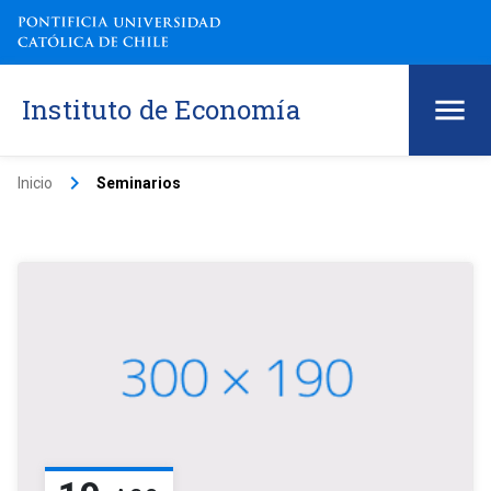
Instituto de Economía
keyboard_arrow_right
Inicio
Seminarios