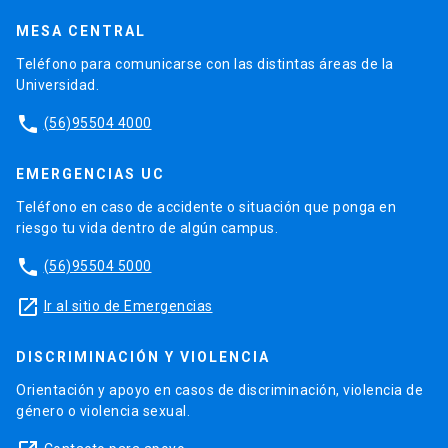
MESA CENTRAL
Teléfono para comunicarse con las distintas áreas de la
Universidad.
phone
(56)95504 4000
EMERGENCIAS UC
Teléfono en caso de accidente o situación que ponga en
riesgo tu vida dentro de algún campus.
phone
(56)95504 5000
launch
Ir al sitio de Emergencias
DISCRIMINACIÓN Y VIOLENCIA
Orientación y apoyo en casos de discriminación, violencia de
género o violencia sexual.