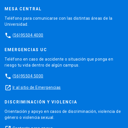
MESA CENTRAL
Teléfono para comunicarse con las distintas áreas de la
Universidad.
phone
(56)95504 4000
EMERGENCIAS UC
Teléfono en caso de accidente o situación que ponga en
riesgo tu vida dentro de algún campus.
phone
(56)95504 5000
launch
Ir al sitio de Emergencias
DISCRIMINACIÓN Y VIOLENCIA
Orientación y apoyo en casos de discriminación, violencia de
género o violencia sexual.