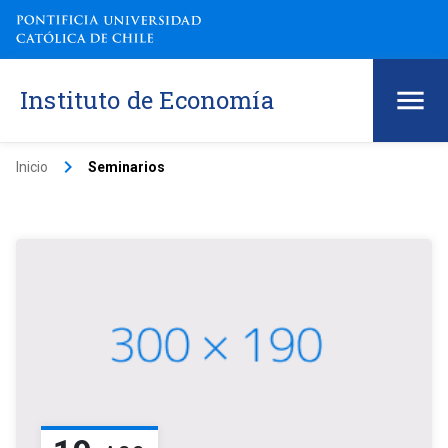
Instituto de Economía
keyboard_arrow_right
Inicio
Seminarios