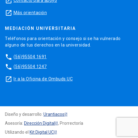
launch
Contacto para apoyo
launch
Más orientación
MEDIACIÓN UNIVERSITARIA
Teléfonos para orientación y consejo si se ha vulnerado
alguno de tus derechos en la universidad.
phone
(56)95504 1691
phone
(56)95504 1247
launch
Ir a la Oficina de Ombuds UC
Diseño y desarrollo:
Urantiacos
Asesoría:
Dirección Digital
, Prorrectoría
Utilizando el
Kit Digital UC