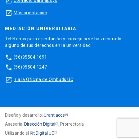
launch
Contacto para apoyo
launch
Más orientación
MEDIACIÓN UNIVERSITARIA
Teléfonos para orientación y consejo si se ha vulnerado
alguno de tus derechos en la universidad.
phone
(56)95504 1691
phone
(56)95504 1247
launch
Ir a la Oficina de Ombuds UC
Diseño y desarrollo:
Urantiacos
Asesoría:
Dirección Digital
, Prorrectoría
Utilizando el
Kit Digital UC