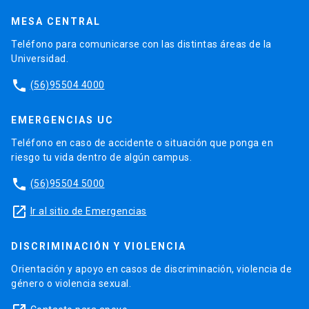
MESA CENTRAL
Teléfono para comunicarse con las distintas áreas de la
Universidad.
phone
(56)95504 4000
EMERGENCIAS UC
Teléfono en caso de accidente o situación que ponga en
riesgo tu vida dentro de algún campus.
phone
(56)95504 5000
launch
Ir al sitio de Emergencias
DISCRIMINACIÓN Y VIOLENCIA
Orientación y apoyo en casos de discriminación, violencia de
género o violencia sexual.