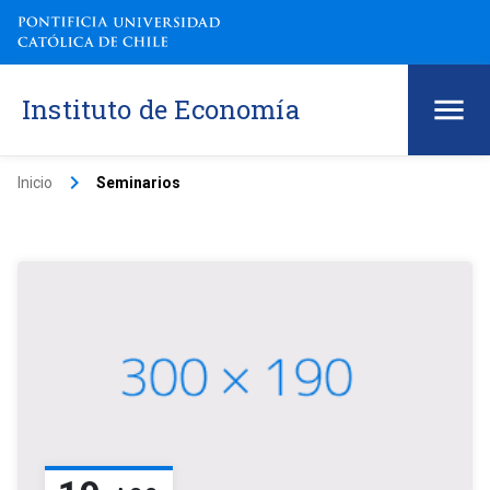
Instituto de Economía
keyboard_arrow_right
Inicio
Seminarios