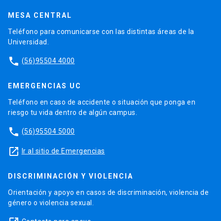
MESA CENTRAL
Teléfono para comunicarse con las distintas áreas de la
Universidad.
phone
(56)95504 4000
EMERGENCIAS UC
Teléfono en caso de accidente o situación que ponga en
riesgo tu vida dentro de algún campus.
phone
(56)95504 5000
launch
Ir al sitio de Emergencias
DISCRIMINACIÓN Y VIOLENCIA
Orientación y apoyo en casos de discriminación, violencia de
género o violencia sexual.