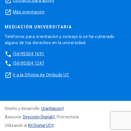
launch
Contacto para apoyo
launch
Más orientación
MEDIACIÓN UNIVERSITARIA
Teléfonos para orientación y consejo si se ha vulnerado
alguno de tus derechos en la universidad.
phone
(56)95504 1691
phone
(56)95504 1247
launch
Ir a la Oficina de Ombuds UC
Diseño y desarrollo:
Urantiacos
Asesoría:
Dirección Digital
, Prorrectoría
Utilizando el
Kit Digital UC