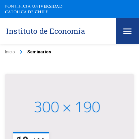
Instituto de Economía
keyboard_arrow_right
Inicio
Seminarios