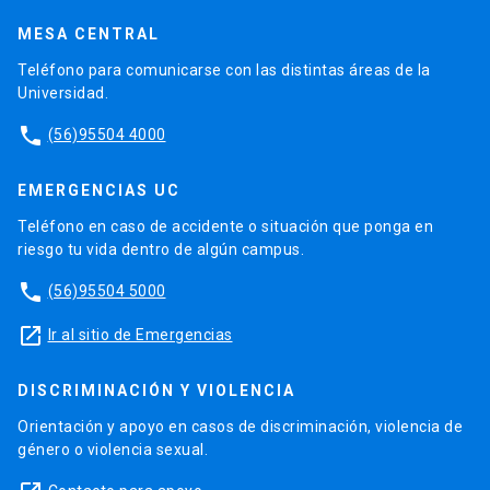
MESA CENTRAL
Teléfono para comunicarse con las distintas áreas de la
Universidad.
phone
(56)95504 4000
EMERGENCIAS UC
Teléfono en caso de accidente o situación que ponga en
riesgo tu vida dentro de algún campus.
phone
(56)95504 5000
launch
Ir al sitio de Emergencias
DISCRIMINACIÓN Y VIOLENCIA
Orientación y apoyo en casos de discriminación, violencia de
género o violencia sexual.