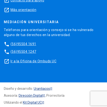
launch
Contacto para apoyo
launch
Más orientación
MEDIACIÓN UNIVERSITARIA
Teléfonos para orientación y consejo si se ha vulnerado
alguno de tus derechos en la universidad.
phone
(56)95504 1691
phone
(56)95504 1247
launch
Ir a la Oficina de Ombuds UC
Diseño y desarrollo:
Urantiacos
Asesoría:
Dirección Digital
, Prorrectoría
Utilizando el
Kit Digital UC