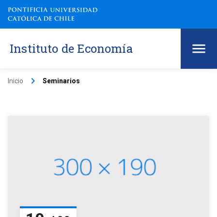
Instituto de Economía
keyboard_arrow_right
Inicio
Seminarios