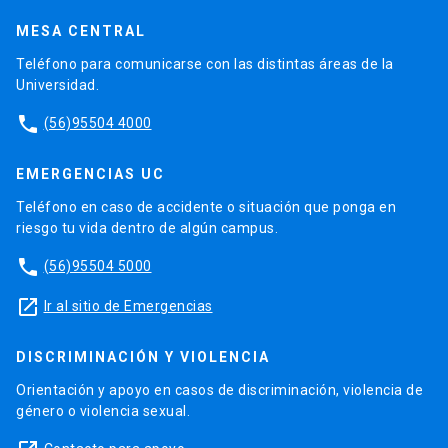
MESA CENTRAL
Teléfono para comunicarse con las distintas áreas de la
Universidad.
phone
(56)95504 4000
EMERGENCIAS UC
Teléfono en caso de accidente o situación que ponga en
riesgo tu vida dentro de algún campus.
phone
(56)95504 5000
launch
Ir al sitio de Emergencias
DISCRIMINACIÓN Y VIOLENCIA
Orientación y apoyo en casos de discriminación, violencia de
género o violencia sexual.