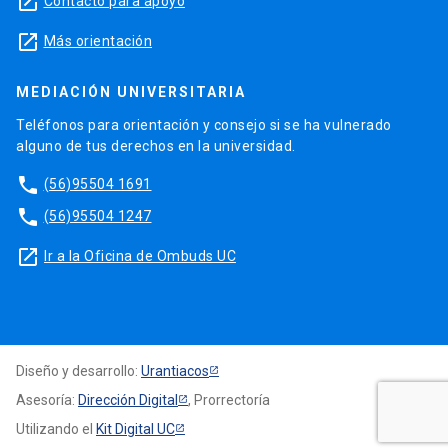
launch
Contacto para apoyo
launch
Más orientación
MEDIACIÓN UNIVERSITARIA
Teléfonos para orientación y consejo si se ha vulnerado
alguno de tus derechos en la universidad.
phone
(56)95504 1691
phone
(56)95504 1247
launch
Ir a la Oficina de Ombuds UC
Diseño y desarrollo:
Urantiacos
Asesoría:
Dirección Digital
, Prorrectoría
Utilizando el
Kit Digital UC