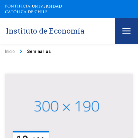
Instituto de Economía
keyboard_arrow_right
Inicio
Seminarios